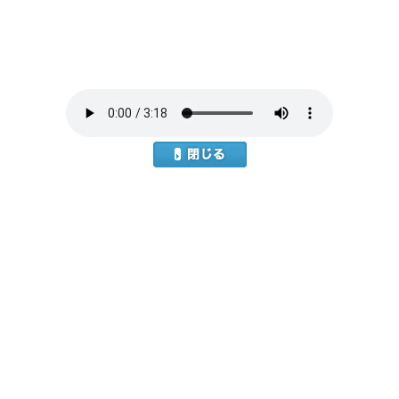
本
文
へ