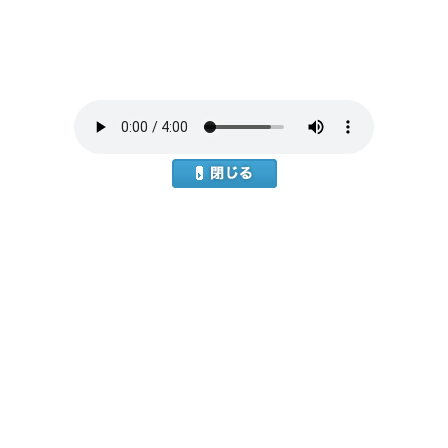
本
文
へ