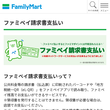
本
文
へ
ファミペイ請求書支払い
ファミペイ請求書支払いって？
公共料金等の請求書（払込票）に印刷されたバーコードや「地方
税統一QR（eL-QR）」をファミペイアプリで読み取り、ファミペ
イ残高でお支払いができるサービスです。
※領収書を発行することはできません。領収書が必要な場合は、
店頭でお支払いください。