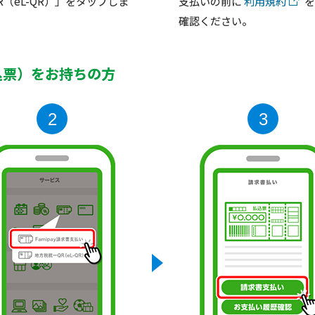
R（eL-QR）」をタップしま
支払いの前に
利用規約
を
確認ください。
込票）をお持ちの方