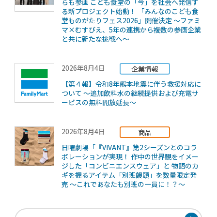
らも参画 こども食堂の「今」を社会へ発信す
る新プロジェクト始動！ 「みんなのこども食
堂ものがたりフェス2026」開催決定 ～ファミ
マ×むすびえ、5年の連携から複数の参画企業
と共に新たな挑戦へ～
2026年8月4日
企業情報
【第４報】令和8年熊本地震に伴う救援対応に
ついて ～追加飲料水の継続提供および充電サ
ービスの無料開放延長～
2026年8月4日
商品
日曜劇場「『VIVANT』第2シーズンとのコラ
ボレーションが実現！ 作中の世界観をイメー
ジした「コンビニエンスウェア」と 物語のカ
ギを握るアイテム「別班饅頭」を数量限定発
売 ～これであなたも別班の一員に！？～