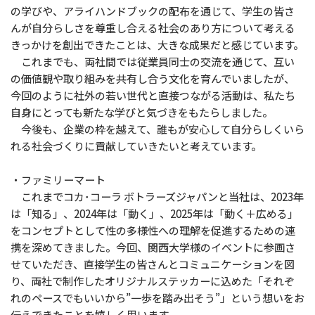
の学びや、アライハンドブックの配布を通じて、学生の皆さ
んが自分らしさを尊重し合える社会のあり方について考える
きっかけを創出できたことは、大きな成果だと感じています。
これまでも、両社間では従業員同士の交流を通じて、互い
の価値観や取り組みを共有し合う文化を育んでいましたが、
今回のように社外の若い世代と直接つながる活動は、私たち
自身にとっても新たな学びと気づきをもたらしました。
今後も、企業の枠を越えて、誰もが安心して自分らしくいら
れる社会づくりに貢献していきたいと考えています。
・ファミリーマート
これまでコカ･コーラ ボトラーズジャパンと当社は、2023年
は「知る」、2024年は「動く」、2025年は「動く＋広める」
をコンセプトとして性の多様性への理解を促進するための連
携を深めてきました。今回、関西大学様のイベントに参画さ
せていただき、直接学生の皆さんとコミュニケーションを図
り、両社で制作したオリジナルステッカーに込めた「それぞ
れのペースでもいいから”一歩を踏み出そう”」という想いをお
伝えできたことを嬉しく思います。