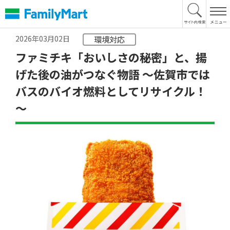
本
文
へ
2026年03月02日
環境対応
ファミチキ「おいしさの秘密」と、揚
げた後の油がつなぐ物語 ～佐賀市では
バスのバイオ燃料としてリサイクル！
～