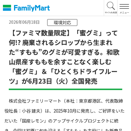
本
文
へ
2026年06月18日
環境対応
【ファミマ数量限定】「蜜グミ」って
何!? 廃棄されるシロップから生まれ
た“すもも”のグミが可愛すぎる。和歌
山県産すももを余すことなく楽しむ
「蜜グミ」＆「ひとくちドライフルー
ツ」が6月23日（火）全国発売
株式会社ファミリーマート（本社：東京都港区、代表取締
役社長：小谷 建夫）は、2025年10月に発売し、ご好評をいた
だいた「国産レモン」のアップサイクルプロジェクトに続
き、今回は初夏に旬を迎える「すもも」を主役にした新商品