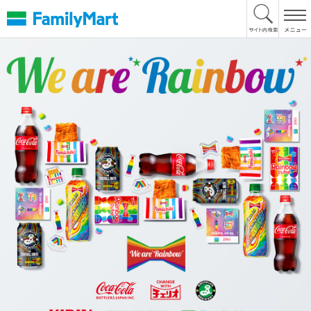
本
文
へ