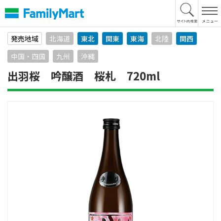
本
文
へ
発売地域
北海道
東北
関東
東海
北陸
関西
中国・四国
九州
沖縄
出羽桜 吟醸酒 桜札 720ml