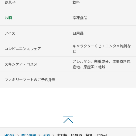
お菓子
飲料
お酒
冷凍食品
アイス
日用品
キャラクターくじ・エンタメ雑貨な
コンビニエンスウェア
ど
アレルゲン、栄養成分、主要原料原
スキンケア・コスメ
産地、原産国・地域
ファミリーマートのご予約弁当
HOME
商品情報
お酒
出羽桜 吟醸酒 桜札 720ml