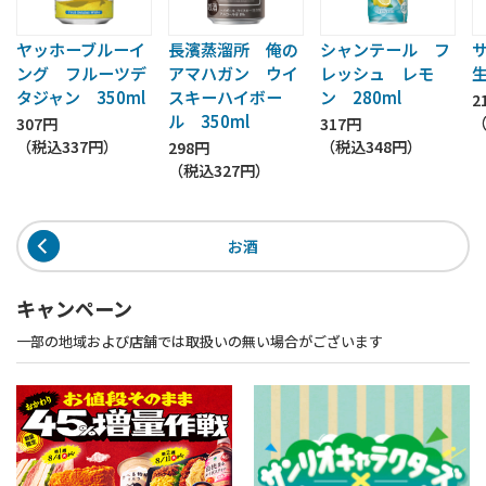
ヤッホーブルーイ
長濱蒸溜所 俺の
シャンテール フ
ング フルーツデ
アマハガン ウイ
レッシュ レモ
生
タジャン 350ml
スキーハイボー
ン 280ml
2
ル 350ml
307円
317円
（税込
337円
）
（税込
348円
）
298円
（税込
327円
）
お酒
キャンペーン
一部の地域および店舗では取扱いの無い場合がございます