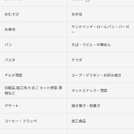
おむすび
お弁当
サンドイッチ・ロールパン・バーガ
お寿司
ー
パン
そば・うどん・中華めん
パスタ
サラダ
チルド惣菜
スープ・グラタン・お好み焼き
日配品 加工肉 たまご カット野菜 漬
ホットスナック・惣菜
物など
デザート
焼き菓子・和菓子
コーヒー・フラッペ
加工食品