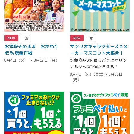
NEW
一般
NEW
一般
お値段そのまま おかわり
サンリオキャラクターズ×メ
45%増量作戦
ーカーマスコット大集合！
8月4日（火） ～ 8月17日（月）
対象商品2個買うごとにオリジ
ナルグッズ1個もらえる！
8月4日（火）10:00 ～ 8月31日
（月）