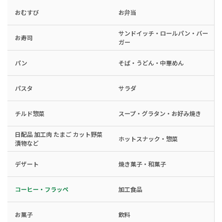
おむすび
お弁当
サンドイッチ・ロールパン・バー
お寿司
ガー
パン
そば・うどん・中華めん
パスタ
サラダ
チルド惣菜
スープ・グラタン・お好み焼き
日配品 加工肉 たまご カット野菜
ホットスナック・惣菜
漬物など
デザート
焼き菓子・和菓子
コーヒー・フラッペ
加工食品
お菓子
飲料