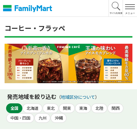
本
文
へ
コーヒー・フラッペ
発売地域を絞り込む
（
地域区分について
）
全国
北海道
東北
関東
東海
北陸
関西
中国・四国
九州
沖縄