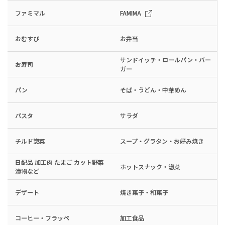
ファミマル
FAMIMA
おむすび
お弁当
サンドイッチ・ロールパン・バー
お寿司
ガー
パン
そば・うどん・中華めん
パスタ
サラダ
チルド惣菜
スープ・グラタン・お好み焼き
日配品 加工肉 たまご カット野菜
ホットスナック・惣菜
漬物など
デザート
焼き菓子・和菓子
コーヒー・フラッペ
加工食品