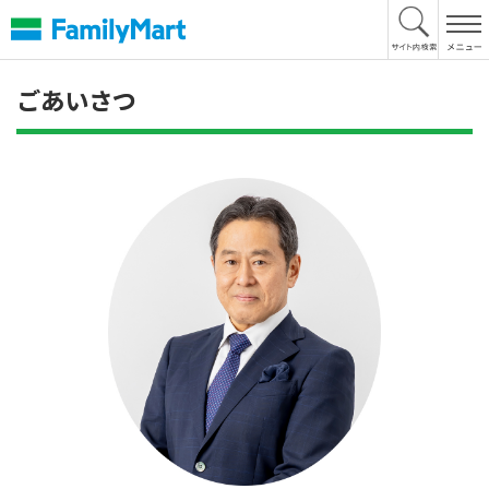
本
文
へ
ごあいさつ