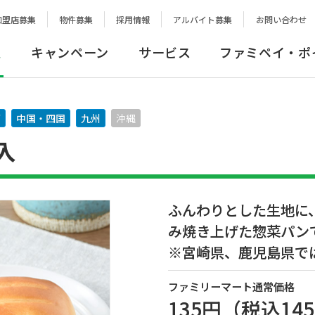
加盟店募集
物件募集
採用情報
アルバイト募集
お問い合わせ
報
キャンペーン
サービス
ファミペイ・ポ
西
中国・四国
九州
沖縄
入
ふんわりとした生地に
み焼き上げた惣菜パン
※宮崎県、鹿児島県で
ファミリーマート通常価格
135円
（税込
14