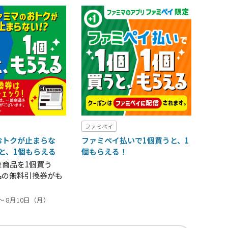
ファミペイ
おトクが止まらな
ファミペイ払いで1個買うと、1
うと、1個もらえる
個もらえる！
象商品を1個買う
品の無料引換券がも
～ 8月10日（月）