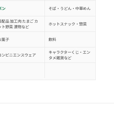
パン
そば・うどん・中華めん
日配品 加工肉 たまご カ
ホットスナック・惣菜
ット野菜 漬物など
お菓子
飲料
キャラクターくじ・エン
コンビニエンスウェア
タメ雑貨など