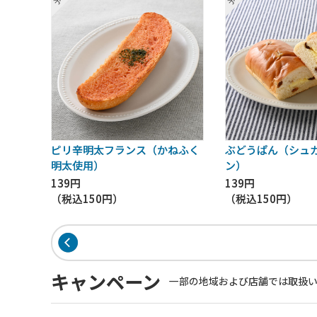
ピリ辛明太フランス（かねふく
ぶどうぱん（シュ
明太使用）
ン）
139円
139円
（税込
150円
）
（税込
150円
）
キャンペーン
一部の地域および店舗では取扱