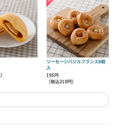
ソーセージバジルフランス6個
入
円
）
195円
（税込
210円
）