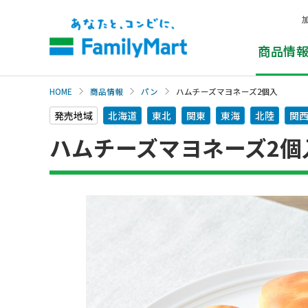
本
文
へ
商品情
HOME
商品情報
パン
ハムチーズマヨネーズ2個入
発売地域
北海道
東北
関東
東海
北陸
関
ハムチーズマヨネーズ2個