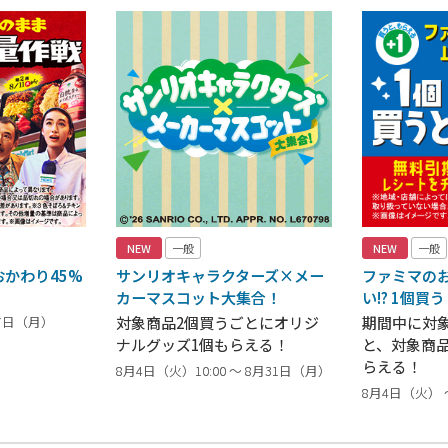
NEW
一般
NEW
一般
かわり45%
サンリオキャラクターズ×メー
ファミマの
カーマスコット大集合！
い!? 1個買
17日（月）
対象商品2個買うごとにオリジ
期間中に対
ナルグッズ1個もらえる！
と、対象商
らえる！
8月4日（火）10:00 ～ 8月31日（月）
8月4日（火） 