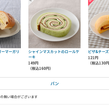
ガーマーガリ
シャインマスカットのロールケ
ピザ&チーズ
ーキ
121円
149円
（税込
130
（税込
160円
）
パン
いの無い場合がございます