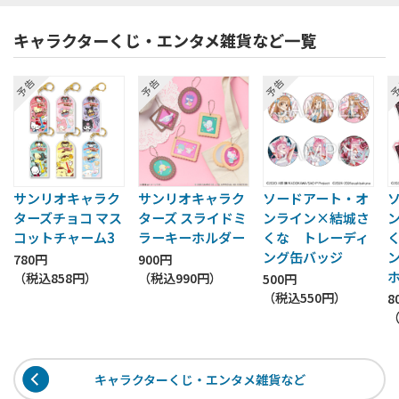
キャラクターくじ・エンタメ雑貨など一覧
サンリオキャラク
サンリオキャラク
ソードアート・オ
ターズチョコ マス
ターズ スライドミ
ンライン×結城さ
コットチャーム3
ラーキーホルダー
くな トレーディ
ング缶バッジ
780円
900円
（税込
858円
）
（税込
990円
）
500円
（税込
550円
）
8
キャラクターくじ・エンタメ雑貨など