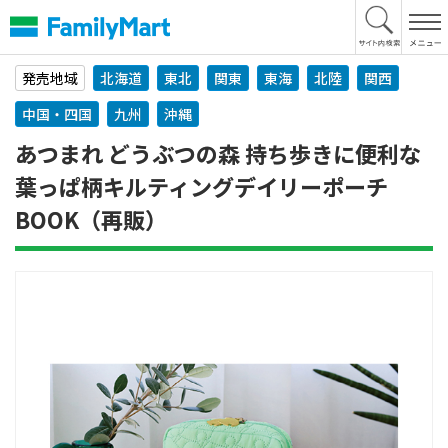
本
文
へ
発売地域
北海道
東北
関東
東海
北陸
関西
中国・四国
九州
沖縄
あつまれ どうぶつの森 持ち歩きに便利な
葉っぱ柄キルティングデイリーポーチ
BOOK（再販）