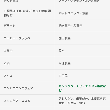
チルド惣菜
スープ・グラタン・お好み焼き
日配品 加工肉 たまご カット野菜 漬
ホットスナック・惣菜
物など
デザート
焼き菓子・和菓子
コーヒー・フラッペ
加工食品
お菓子
飲料
お酒
冷凍食品
アイス
日用品
キャラクターくじ・エンタメ雑貨な
コンビニエンスウェア
ど
アレルゲン、栄養成分、主要原料原
スキンケア・コスメ
産地、原産国・地域