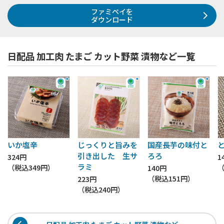
ファミペイを
ダウンロード
日配品 加工肉 たまご カット野菜 漬物など一覧
いか塩辛
じっくりと旨みを
国産長芋の味付と
引き出した 生サ
ろろ
324円
1
ラミ
（税込
349円
）
140円
（税込
151円
）
223円
（税込
240円
）