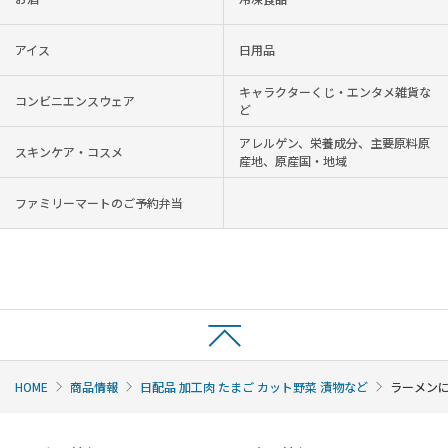
アイス
日用品
キャラクターくじ・エンタメ雑貨な
コンビニエンスウェア
ど
アレルゲン、栄養成分、主要原料原
スキンケア・コスメ
産地、原産国・地域
ファミリーマートのご予約弁当
HOME
商品情報
日配品 加工肉 たまご カット野菜 漬物など
ラーメン