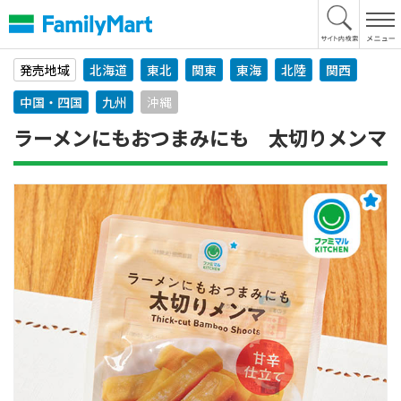
本
文
へ
発売地域
北海道
東北
関東
東海
北陸
関西
中国・四国
九州
沖縄
ラーメンにもおつまみにも 太切りメンマ