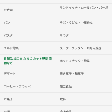
サンドイッチ・ロールパン・バーガ
お寿司
ー
パン
そば・うどん・中華めん
パスタ
サラダ
チルド惣菜
スープ・グラタン・お好み焼き
日配品 加工肉 たまご カット野菜 漬
ホットスナック・惣菜
物など
デザート
焼き菓子・和菓子
コーヒー・フラッペ
加工食品
お菓子
飲料
お酒
冷凍食品