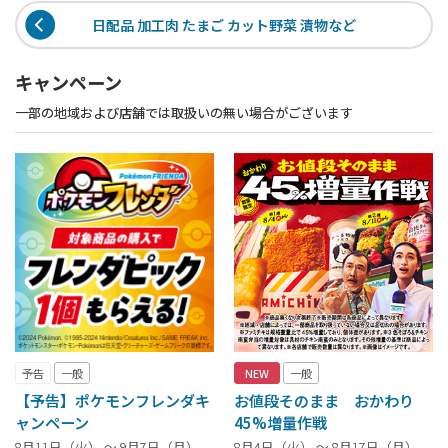
日配品 加工肉 たまご カット野菜 漬物など
キャンペーン
一部の地域および店舗では取扱いの無い場合がございます
予告
一般
NEW
一般
【予告】ポケモンフレンダキ
お値段そのまま おかわり
ャンペーン
45%増量作戦
8月11日（火） ～ 9月7日（月）
8月4日（火） ～ 8月17日（月）