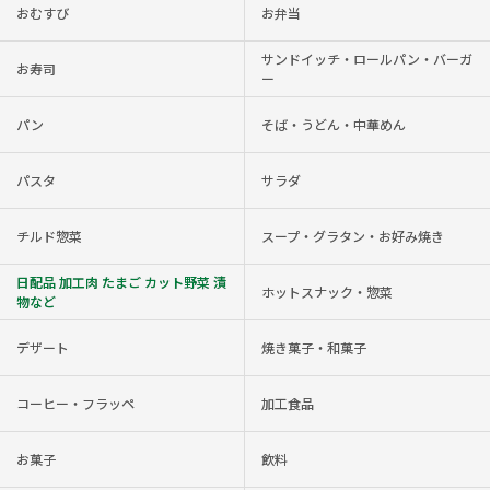
おむすび
お弁当
サンドイッチ・ロールパン・バーガ
お寿司
ー
パン
そば・うどん・中華めん
パスタ
サラダ
チルド惣菜
スープ・グラタン・お好み焼き
日配品 加工肉 たまご カット野菜 漬
ホットスナック・惣菜
物など
デザート
焼き菓子・和菓子
コーヒー・フラッペ
加工食品
お菓子
飲料