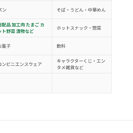
パン
そば・うどん・中華めん
日配品 加工肉 たまご カ
ホットスナック・惣菜
ット野菜 漬物など
お菓子
飲料
キャラクターくじ・エン
コンビニエンスウェア
タメ雑貨など