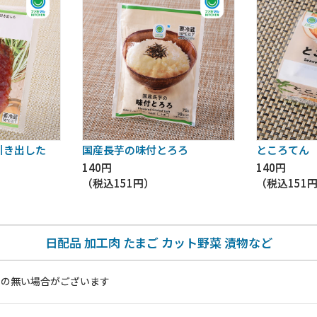
引き出した
国産長芋の味付とろろ
ところてん
140円
140円
（税込
151円
）
（税込
151
日配品 加工肉 たまご カット野菜 漬物など
いの無い場合がございます