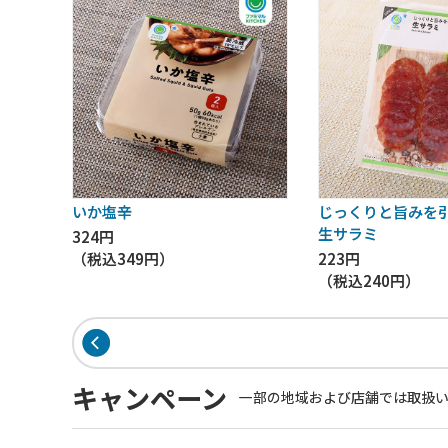
いか塩辛
じっくりと旨みを
生サラミ
324円
（税込
349円
）
223円
（税込
240円
）
キャンペーン
一部の地域および店舗では取扱