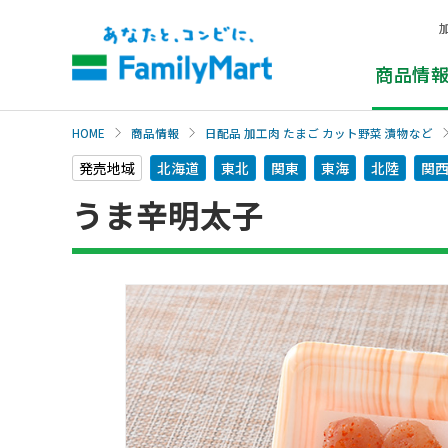
本
文
へ
商品情
HOME
商品情報
日配品 加工肉 たまご カット野菜 漬物など
発売地域
北海道
東北
関東
東海
北陸
関
うま辛明太子