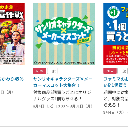
NEW
一般
NEW
一般
かわり45%
サンリオキャラクターズ×メー
ファミマの
カーマスコット大集合！
い!? 1個買
17日（月）
対象商品2個買うごとにオリジ
期間中に対
ナルグッズ1個もらえる！
と、対象商
らえる！
8月4日（火）10:00 ～ 8月31日（月）
8月4日（火） 