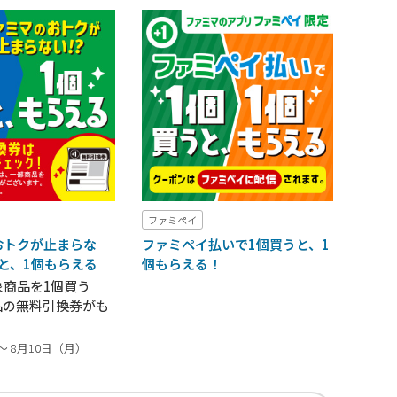
ファミペイ
おトクが止まらな
ファミペイ払いで1個買うと、1
うと、1個もらえる
個もらえる！
象商品を1個買う
品の無料引換券がも
～ 8月10日（月）