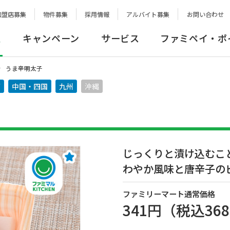
加盟店募集
物件募集
採用情報
アルバイト募集
お問い合わせ
報
キャンペーン
サービス
ファミペイ・ポ
うま辛明太子
西
中国・四国
九州
沖縄
じっくりと漬け込むこ
わやか風味と唐辛子の
ファミリーマート通常価格
341円
（税込
36