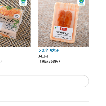
うま辛明太子
341円
円
）
（税込
368円
）