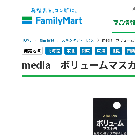
本
文
へ
商品情
HOME
商品情報
スキンケア・コスメ
media ボリュー
発売地域
北海道
東北
関東
東海
北陸
関
media ボリュームマス