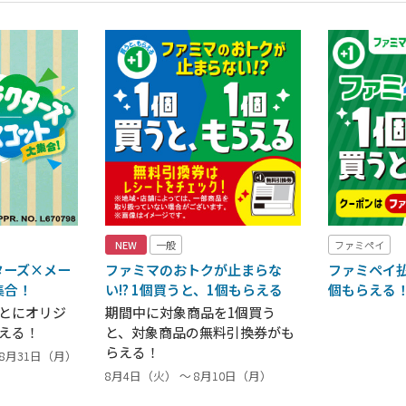
NEW
一般
ファミペイ
ターズ×メー
ファミマのおトクが止まらな
ファミペイ払
集合！
い!? 1個買うと、1個もらえる
個もらえる
ごとにオリジ
期間中に対象商品を1個買う
える！
と、対象商品の無料引換券がも
らえる！
～ 8月31日（月）
8月4日（火） ～ 8月10日（月）