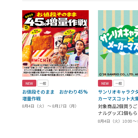
NEW
一般
NEW
一般
お値段そのまま おかわり45%
サンリオキャラク
増量作戦
カーマスコット大
8月4日（火） ～ 8月17日（月）
対象商品2個買う
ナルグッズ1個もら
8月4日（火）10:00 