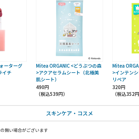
e ウォーターグ
Mitea ORGANIC <どうぶつの森
Mitea OR
ライチ
>アクアセラムシート（北極美
>インテンシ
肌シート）
リペア
490円
320円
（税込
539円
）
（税込
352
スキンケア・コスメ
いの無い場合がございます