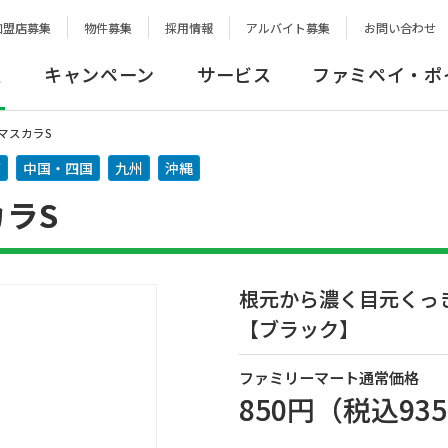
加盟店募集
物件募集
採用情報
アルバイト募集
お問い合わせ
報
キャンペーン
サービス
ファミペイ・ポ
ムマスカラS
西
中国・四国
九州
沖縄
カラS
根元から濃く目元くっ
【ブラック】
ファミリーマート通常価格
850円
（税込
93