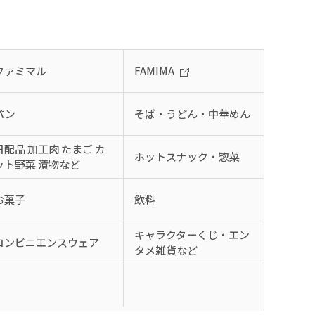
ファミマル
FAMIMA
パン
そば・うどん・中華めん
日配品 加工肉 たまご カ
ホットスナック・惣菜
ット野菜 漬物など
お菓子
飲料
キャラクターくじ・エン
コンビニエンスウェア
タメ雑貨など