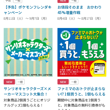
予告
一般
NEW
一般
【予告】ポケモンフレンダキ
お値段そのまま おかわり
ャンペーン
45%増量作戦
8月11日（火） ～ 9月7日（月）
8月4日（火） ～ 8月17日（月）
NEW
一般
NEW
一般
サンリオキャラクターズ×メ
ファミマのおトクが止まらな
ーカーマスコット大集合！
い!? 1個買うと、1個もらえる
対象商品2個買うごとにオリジ
期間中に対象商品を1個買う
ナルグッズ1個もらえる！
と、対象商品の無料引換券がも