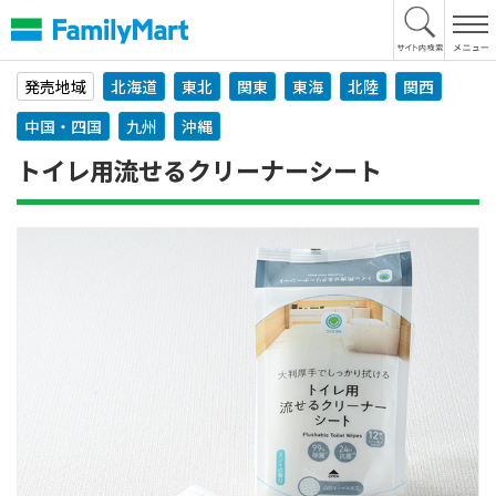
本
文
へ
発売地域
北海道
東北
関東
東海
北陸
関西
中国・四国
九州
沖縄
トイレ用流せるクリーナーシート