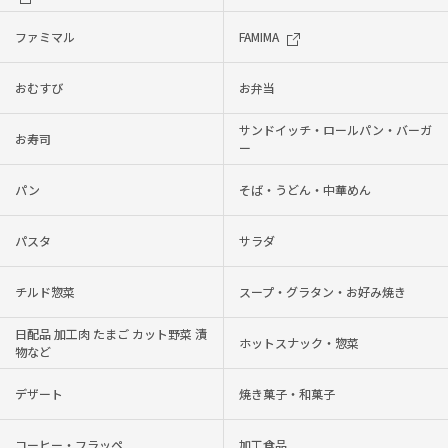
ファミマル
FAMIMA
おむすび
お弁当
サンドイッチ・ロールパン・バーガ
お寿司
ー
パン
そば・うどん・中華めん
パスタ
サラダ
チルド惣菜
スープ・グラタン・お好み焼き
日配品 加工肉 たまご カット野菜 漬
ホットスナック・惣菜
物など
デザート
焼き菓子・和菓子
コーヒー・フラッペ
加工食品