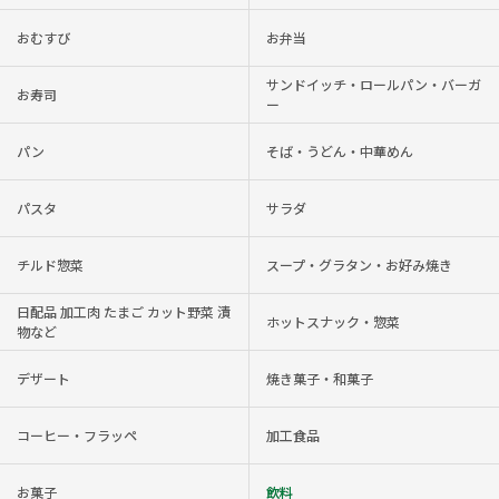
おむすび
お弁当
サンドイッチ・ロールパン・バーガ
お寿司
ー
パン
そば・うどん・中華めん
パスタ
サラダ
チルド惣菜
スープ・グラタン・お好み焼き
日配品 加工肉 たまご カット野菜 漬
ホットスナック・惣菜
物など
デザート
焼き菓子・和菓子
コーヒー・フラッペ
加工食品
お菓子
飲料