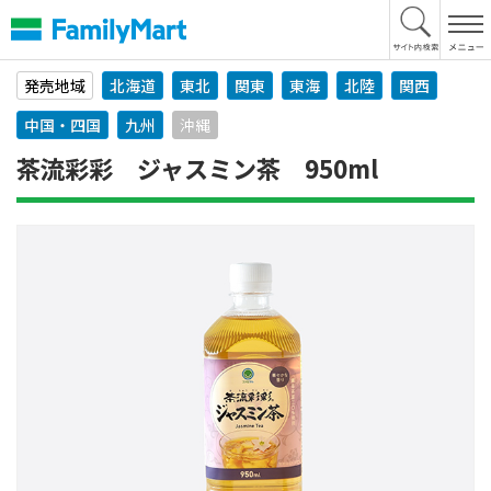
本
文
へ
発売地域
北海道
東北
関東
東海
北陸
関西
中国・四国
九州
沖縄
茶流彩彩 ジャスミン茶 950ml