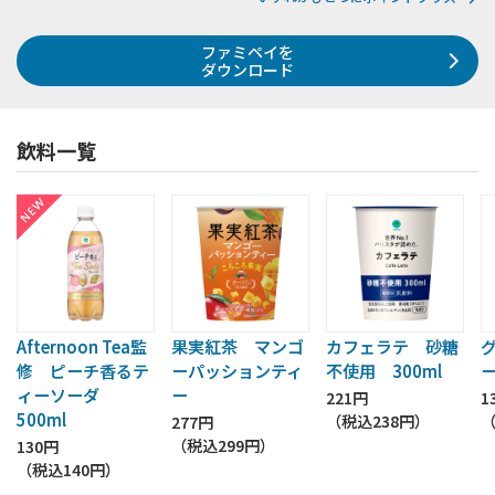
ファミペイを
ダウンロード
飲料一覧
Afternoon Tea監
果実紅茶 マンゴ
カフェラテ 砂糖
修 ピーチ香るテ
ーパッションティ
不使用 300ml
ー
ィーソーダ
ー
221円
1
500ml
（税込
238円
）
277円
（税込
299円
）
130円
（税込
140円
）