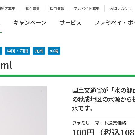
加盟店募集
物件募集
採用情報
アルバイト募集
お問い合わせ
報
キャンペーン
サービス
ファミペイ・ポ
西
中国・四国
九州
沖縄
ml
国土交通省が「水の郷
の秋成地区の水源から採
水です。
ファミリーマート通常価格
100円
（税込
10