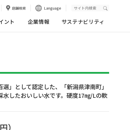
Language
店舗検索
検索実行
イント
企業情報
サステナビリティ
百選」として認定した、「新潟県津南町」
水したおいしい水です。硬度17㎎/Lの軟
8円
）