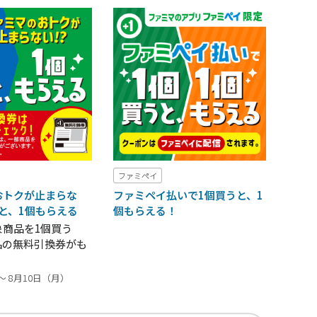
ファミペイ
おトクが止まらな
ファミペイ払いで1個買うと、1
うと、1個もらえる
個もらえる！
象商品を1個買う
品の無料引換券がも
～ 8月10日（月）