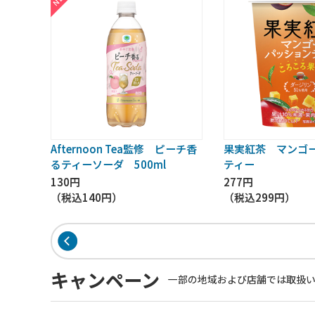
Afternoon Tea監修 ピーチ香
果実紅茶 マンゴ
るティーソーダ 500ml
ティー
130円
277円
（税込
140円
）
（税込
299円
）
キャンペーン
一部の地域および店舗では取扱