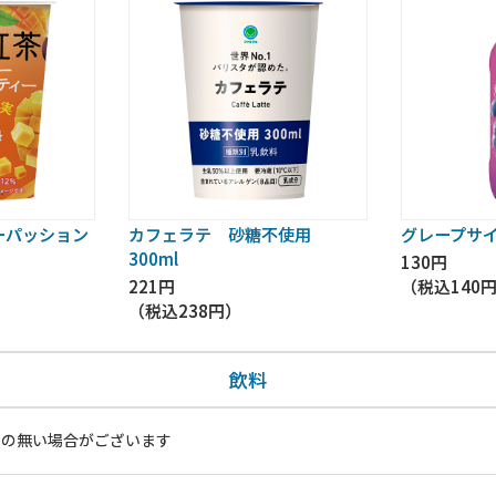
ーパッション
カフェラテ 砂糖不使用
グレープサイ
300ml
130円
221円
（税込
140
（税込
238円
）
飲料
いの無い場合がございます