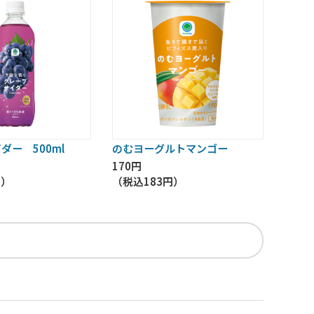
ダー 500ml
のむヨーグルトマンゴー
170円
円
）
（税込
183円
）