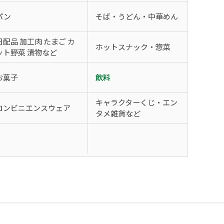
パン
そば・うどん・中華めん
日配品 加工肉 たまご カ
ホットスナック・惣菜
ット野菜 漬物など
お菓子
飲料
キャラクターくじ・エン
コンビニエンスウェア
タメ雑貨など