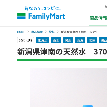
本
文
へ
商品情
HOME
商品情報
飲料
新潟県津南の天然水 370ml
発売地域
北海道
東北
関東
東海
北陸
関
新潟県津南の天然水 370