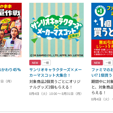
NEW
一般
NEW
一般
かわり45%
サンリオキャラクターズ×メー
ファミマの
カーマスコット大集合！
い!? 1個買
17日（月）
対象商品2個買うごとにオリジ
期間中に対
ナルグッズ1個もらえる！
と、対象商
らえる！
8月4日（火）10:00 ～ 8月31日（月）
8月4日（火） 