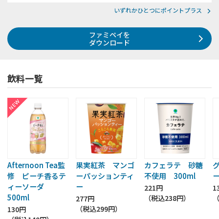
いずれかひとつにポイントプラス
ファミペイを
ダウンロード
飲料一覧
Afternoon Tea監
果実紅茶 マンゴ
カフェラテ 砂糖
修 ピーチ香るテ
ーパッションティ
不使用 300ml
ー
ィーソーダ
ー
221円
1
500ml
（税込
238円
）
277円
（税込
299円
）
130円