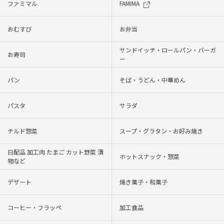
ファミマル
FAMIMA
おむすび
お弁当
サンドイッチ・ロールパン・バーガ
お寿司
ー
パン
そば・うどん・中華めん
パスタ
サラダ
チルド惣菜
スープ・グラタン・お好み焼き
日配品 加工肉 たまご カット野菜 漬
ホットスナック・惣菜
物など
デザート
焼き菓子・和菓子
コーヒー・フラッペ
加工食品