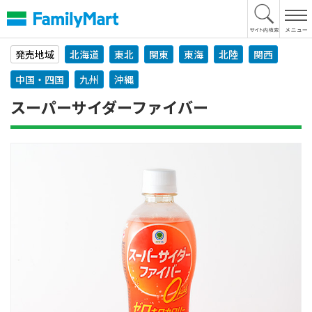
本
文
へ
発売地域
北海道
東北
関東
東海
北陸
関西
中国・四国
九州
沖縄
スーパーサイダーファイバー