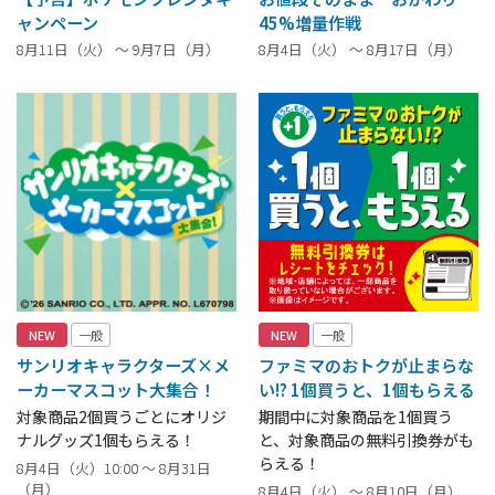
ャンペーン
45%増量作戦
8月11日（火） ～ 9月7日（月）
8月4日（火） ～ 8月17日（月）
NEW
一般
NEW
一般
サンリオキャラクターズ×メ
ファミマのおトクが止まらな
ーカーマスコット大集合！
い!? 1個買うと、1個もらえる
対象商品2個買うごとにオリジ
期間中に対象商品を1個買う
ナルグッズ1個もらえる！
と、対象商品の無料引換券がも
らえる！
8月4日（火）10:00 ～ 8月31日
（月）
8月4日（火） ～ 8月10日（月）