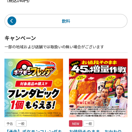
（税込
140円
）
飲料
キャンペーン
一部の地域および店舗では取扱いの無い場合がございます
予告
一般
NEW
一般
【予告】ポケモンフレンダキ
お値段そのまま おかわり