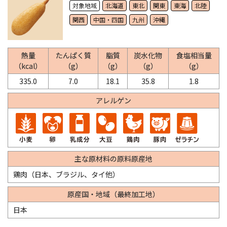
対象地域
北海道
東北
関東
東海
北陸
関西
中国・四国
九州
沖縄
熱量
たんぱく質
脂質
炭水化物
食塩相当量
（kcal）
（g）
（g）
（g）
（g）
335.0
7.0
18.1
35.8
1.8
アレルゲン
主な原材料の原料原産地
鶏肉（日本、ブラジル、タイ他）
原産国・地域（最終加工地）
日本