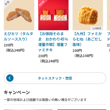
九州限定
えびカツ（タルタ
【お値段そのま
【九州】ファミか
ルソース入り）
ま おかわり45％
らむね（あごだし
増量作戦】増量フ
塩味）
230円
2
ァミチキ
（税込
248円
）
100円
（税込
108円
）
230円
（税込
248円
）
ホットスナック・惣菜
キャンペーン
一部の地域および店舗では取扱いの無い場合がございます