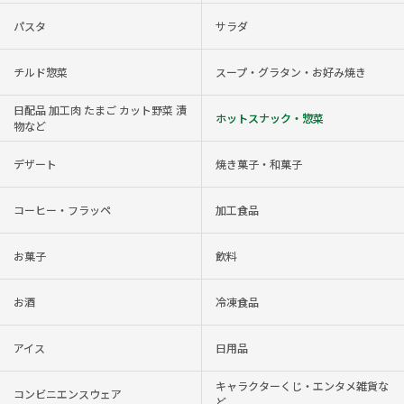
パスタ
サラダ
チルド惣菜
スープ・グラタン・お好み焼き
日配品 加工肉 たまご カット野菜 漬
ホットスナック・惣菜
物など
デザート
焼き菓子・和菓子
コーヒー・フラッペ
加工食品
お菓子
飲料
お酒
冷凍食品
アイス
日用品
キャラクターくじ・エンタメ雑貨な
コンビニエンスウェア
ど