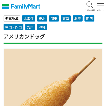
本
文
へ
発売地域
北海道
東北
関東
東海
北陸
関西
中国・四国
九州
沖縄
アメリカンドッグ