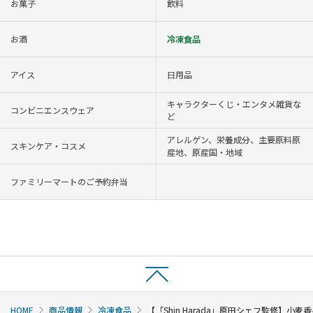
お菓子
飲料
お酒
冷凍食品
アイス
日用品
キャラクターくじ・エンタメ雑貨な
コンビニエンスウェア
ど
アレルゲン、栄養成分、主要原料原
スキンケア・コスメ
産地、原産国・地域
ファミリーマートのご予約弁当
HOME
商品情報
冷凍食品
【「Shin Harada」原田シェフ監修】