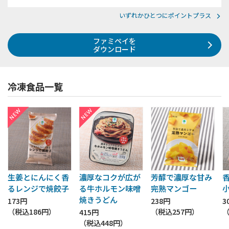
いずれかひとつにポイントプラス
ファミペイを
ダウンロード
冷凍食品一覧
生姜とにんにく香
濃厚なコクが広が
芳醇で濃厚な甘み
るレンジで焼餃子
る牛ホルモン味噌
完熟マンゴー
焼きうどん
173円
238円
3
（税込
186円
）
（税込
257円
）
415円
（税込
448円
）