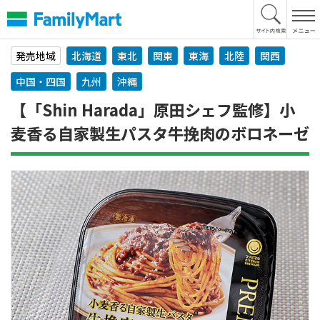
本
文
へ
発売地域
北海道
東北
関東
東海
北陸
関西
中国・四国
九州
沖縄
【「Shin Harada」原田シェフ監修】小
麦香る自家製生パスタ牛挽肉のボロネーゼ