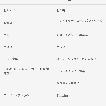
おむすび
お弁当
サンドイッチ・ロールパン・バーガ
お寿司
ー
パン
そば・うどん・中華めん
パスタ
サラダ
チルド惣菜
スープ・グラタン・お好み焼き
日配品 加工肉 たまご カット野菜 漬
ホットスナック・惣菜
物など
デザート
焼き菓子・和菓子
コーヒー・フラッペ
加工食品