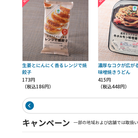
生姜とにんにく香るレンジで焼
濃厚なコクが広が
餃子
味噌焼きうどん
173円
415円
（税込
186円
）
（税込
448円
）
キャンペーン
一部の地域および店舗では取扱