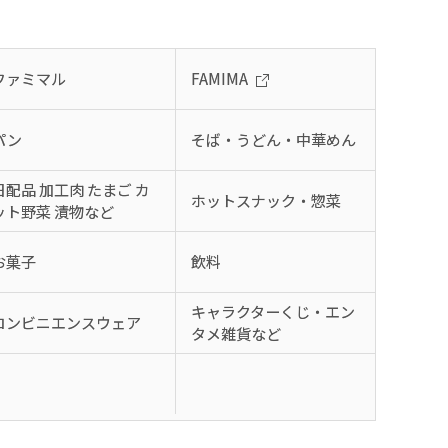
ファミマル
FAMIMA
パン
そば・うどん・中華めん
日配品 加工肉 たまご カ
ホットスナック・惣菜
ット野菜 漬物など
お菓子
飲料
キャラクターくじ・エン
コンビニエンスウェア
タメ雑貨など