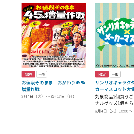
NEW
一般
NEW
一般
お値段そのまま おかわり45%
サンリオキャラク
増量作戦
カーマスコット大
8月4日（火） ～ 8月17日（月）
対象商品2個買う
ナルグッズ1個もら
8月4日（火）10:00 