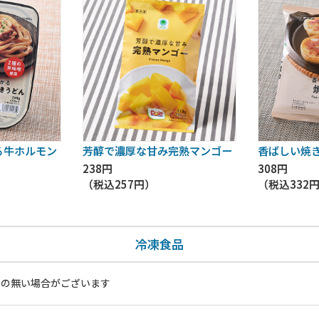
る牛ホルモン
芳醇で濃厚な甘み完熟マンゴー
香ばしい焼
238円
308円
（税込
257円
）
（税込
332
冷凍食品
いの無い場合がございます