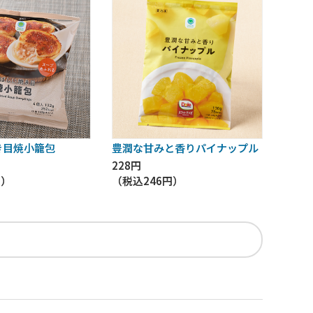
き目焼小籠包
豊潤な甘みと香りパイナップル
228円
円
）
（税込
246円
）