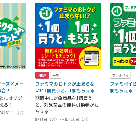
NEW
一般
ファミペイ
ターズ×メー
ファミマのおトクが止まらな
ファミペイ払
集合！
い!? 1個買うと、1個もらえる
個もらえる
ごとにオリジ
期間中に対象商品を1個買う
える！
と、対象商品の無料引換券がも
らえる！
～ 8月31日（月）
8月4日（火） ～ 8月10日（月）