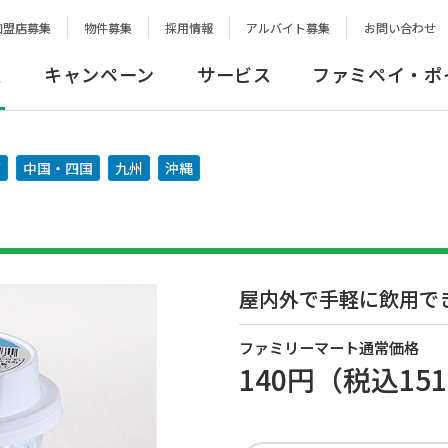
加盟店募集
物件募集
採用情報
アルバイト募集
お問い合わせ
報
キャンペーン
サービス
ファミペイ・ポ
西
中国・四国
九州
沖縄
屋内外で手軽に飲用で
ファミリーマート通常価格
140円
（税込
15