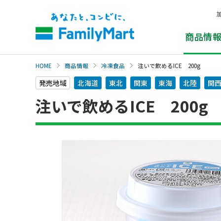
本
文
へ
商品情
HOME
商品情報
冷凍食品
注いで飲めるICE 200g
発売地域
北海道
東北
関東
東海
北陸
関
注いで飲めるICE 200g