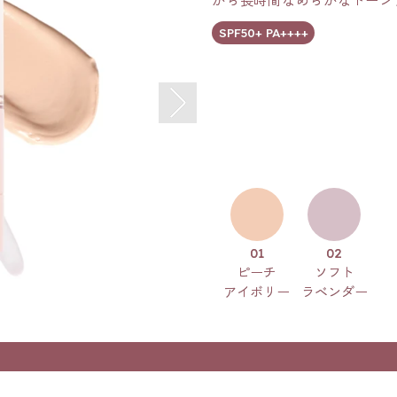
がら長時間なめらかなトーン
SPF50+ PA++++
01
02
ピーチ
ソフト
アイボリー
ラベンダー