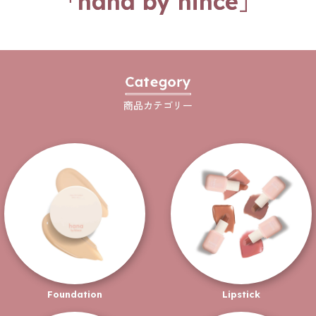
「hana by hince」
Category
商品カテゴリー
Foundation
Lipstick