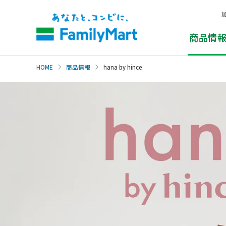
本
文
へ
商品情
HOME
商品情報
hana by hince