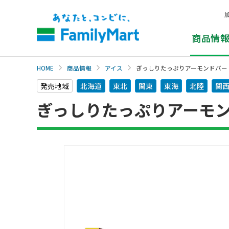
本
文
へ
商品情
HOME
商品情報
アイス
ぎっしりたっぷりアーモンドバー
発売地域
北海道
東北
関東
東海
北陸
関
ぎっしりたっぷりアーモ