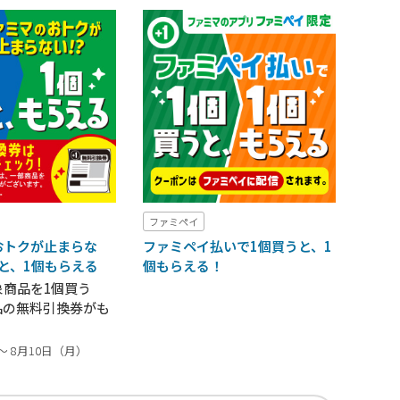
ファミペイ
おトクが止まらな
ファミペイ払いで1個買うと、1
うと、1個もらえる
個もらえる！
象商品を1個買う
品の無料引換券がも
～ 8月10日（月）