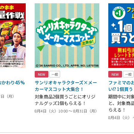
NEW
一般
NEW
一般
かわり45%
サンリオキャラクターズ×メー
ファミマの
カーマスコット大集合！
い!? 1個買
17日（月）
対象商品2個買うごとにオリジ
期間中に対
ナルグッズ1個もらえる！
と、対象商
らえる！
8月4日（火）10:00 ～ 8月31日（月）
8月4日（火） 