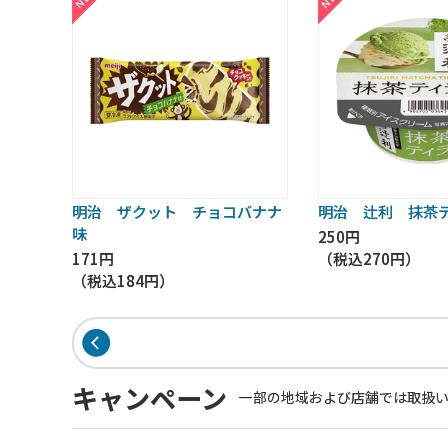
明治 ザクット チョコバナナ
明治 辻利 抹茶
味
250円
171円
（税込
270円
）
（税込
184円
）
キャンペーン
一部の地域および店舗では取扱