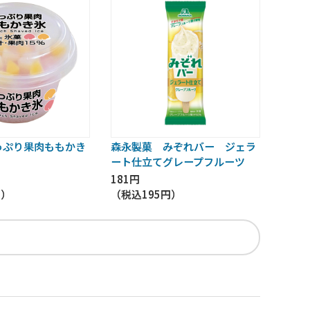
っぷり果肉ももかき
森永製菓 みぞれバー ジェラ
ート仕立てグレープフルーツ
181円
円
）
（税込
195円
）