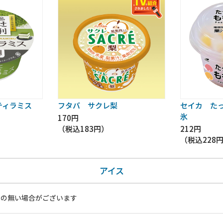
ティラミス
フタバ サクレ梨
セイカ た
氷
170円
（税込
183円
）
212円
（税込
228
アイス
いの無い場合がございます