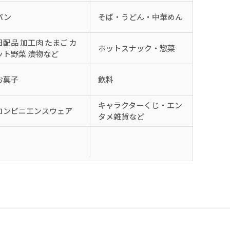
パン
そば・うどん・中華めん
日配品 加工肉 たまご カ
ホットスナック・惣菜
ット野菜 漬物など
お菓子
飲料
キャラクターくじ・エン
コンビニエンスウェア
タメ雑貨など