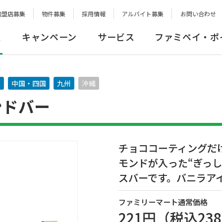
加盟店募集
物件募集
採用情報
アルバイト募集
お問い合わせ
報
キャンペーン
サービス
ファミペイ・ポ
西
中国・四国
九州
沖縄
ンドバー
チョココーティングだ
モンドが入った“ぎっ
スバーです。バニラア
ファミリーマート通常価格
221円
（税込
23