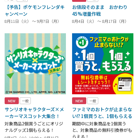
【予告】ポケモンフレンダキ
お値段そのまま おかわり
ャンペーン
45%増量作戦
8月11日（火） ～ 9月7日（月）
8月4日（火） ～ 8月17日（月）
NEW
一般
NEW
一般
サンリオキャラクターズ×メ
ファミマのおトクが止まらな
ーカーマスコット大集合！
い!? 1個買うと、1個もらえる
対象商品2個買うごとにオリジ
期間中に対象商品を1個買う
ナルグッズ1個もらえる！
と、対象商品の無料引換券がも
らえる！
8月4日（火）10:00 ～ 8月31日