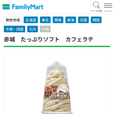
本
文
へ
発売地域
北海道
東北
関東
東海
北陸
関西
中国・四国
九州
沖縄
赤城 たっぷりソフト カフェラテ