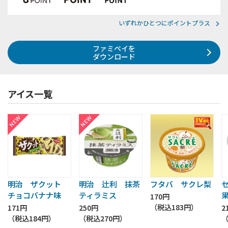
いずれかひとつにポイントプラス
ファミペイを
ダウンロード
アイス一覧
明治 ザクット
明治 辻利 抹茶
フタバ サクレ梨
チョコバナナ味
ティラミス
170円
（税込
183円
）
171円
250円
2
（税込
184円
）
（税込
270円
）