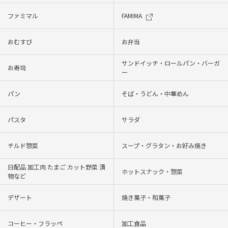
ファミマル
FAMIMA
おむすび
お弁当
サンドイッチ・ロールパン・バーガ
お寿司
ー
パン
そば・うどん・中華めん
パスタ
サラダ
チルド惣菜
スープ・グラタン・お好み焼き
日配品 加工肉 たまご カット野菜 漬
ホットスナック・惣菜
物など
デザート
焼き菓子・和菓子
コーヒー・フラッペ
加工食品