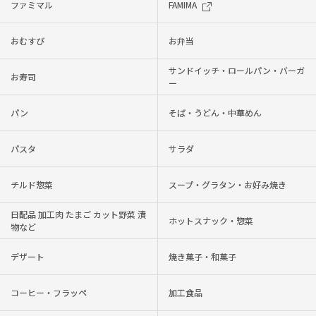
ファミマル
FAMIMA
おむすび
お弁当
サンドイッチ・ロールパン・バーガ
お寿司
ー
パン
そば・うどん・中華めん
パスタ
サラダ
チルド惣菜
スープ・グラタン・お好み焼き
日配品 加工肉 たまご カット野菜 漬
ホットスナック・惣菜
物など
デザート
焼き菓子・和菓子
コーヒー・フラッペ
加工食品