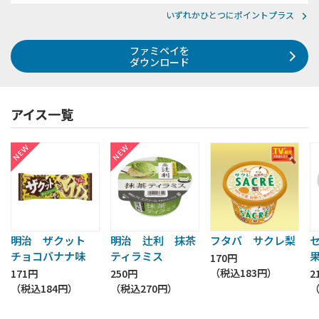
いずれかひとつにポイントプラス
ファミペイを
ダウンロード
アイス一覧
明治 ザクット
明治 辻利 抹茶
フタバ サクレ梨
チョコバナナ味
ティラミス
170円
（税込
183円
）
171円
250円
2
（税込
184円
）
（税込
270円
）