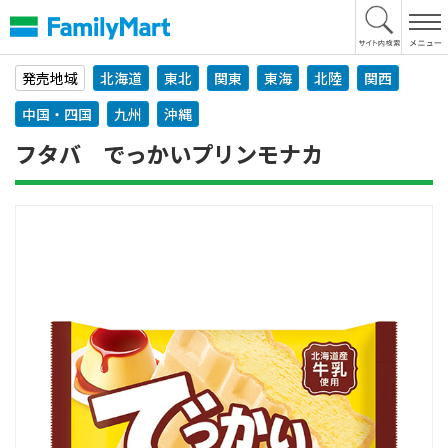
本
文
へ
発売地域
北海道
東北
関東
東海
北陸
関西
中国・四国
九州
沖縄
フタバ でっかいプリンモナカ