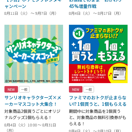
ャンペーン
45%増量作戦
8月11日（火） ～ 9月7日（月）
8月4日（火） ～ 8月17日（月）
NEW
一般
NEW
一般
サンリオキャラクターズ×メ
ファミマのおトクが止まらな
ーカーマスコット大集合！
い!? 1個買うと、1個もらえる
対象商品2個買うごとにオリジ
期間中に対象商品を1個買う
ナルグッズ1個もらえる！
と、対象商品の無料引換券がも
らえる！
8月4日（火）10:00 ～ 8月31日
（月）
8月4日（火） ～ 8月10日（月）