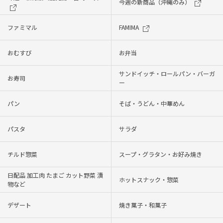
今週の新商品（沖縄のみ）
ファミマル
FAMIMA
おむすび
お弁当
サンドイッチ・ロールパン・バーガ
お寿司
ー
パン
そば・うどん・中華めん
パスタ
サラダ
チルド惣菜
スープ・グラタン・お好み焼き
日配品 加工肉 たまご カット野菜 漬
ホットスナック・惣菜
物など
デザート
焼き菓子・和菓子