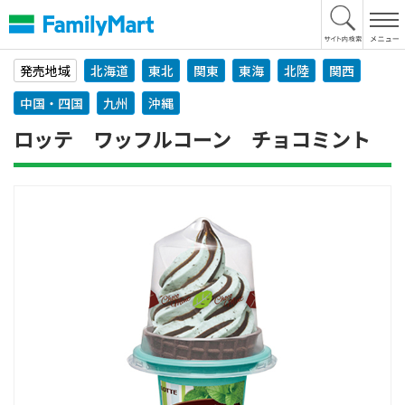
本
文
へ
発売地域
北海道
東北
関東
東海
北陸
関西
中国・四国
九州
沖縄
ロッテ ワッフルコーン チョコミント