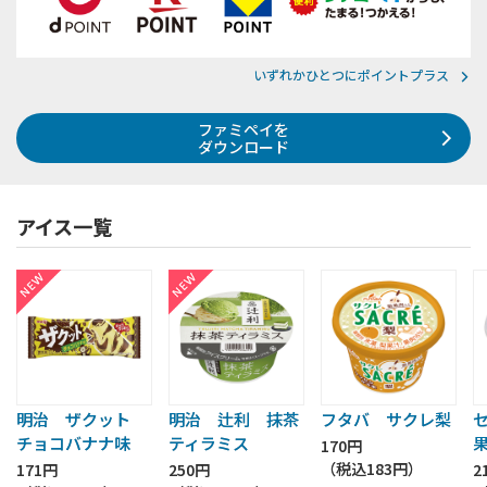
いずれかひとつにポイントプラス
ファミペイを
ダウンロード
アイス一覧
明治 ザクット
明治 辻利 抹茶
フタバ サクレ梨
チョコバナナ味
ティラミス
170円
（税込
183円
）
171円
250円
2