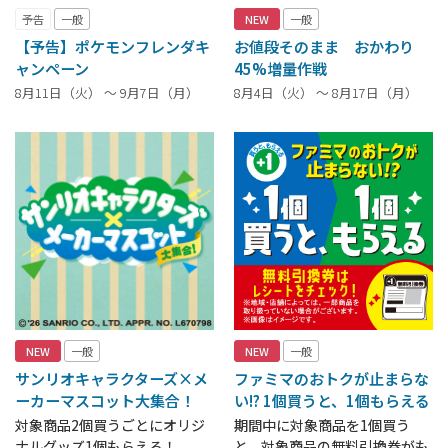
予告
一般
NEW
一般
【予告】ポケモンフレンダキ
お値段そのまま おかわり
ャンペーン
45%増量作戦
8月11日（火） ～ 9月7日（月）
8月4日（火） ～ 8月17日（月）
NEW
一般
NEW
一般
サンリオキャラクターズ×メ
ファミマのおトクが止まらな
ーカーマスコット大集合！
い!? 1個買うと、1個もらえる
対象商品2個買うごとにオリジ
期間中に対象商品を1個買う
ナルグッズ1個もらえる！
と、対象商品の無料引換券がも