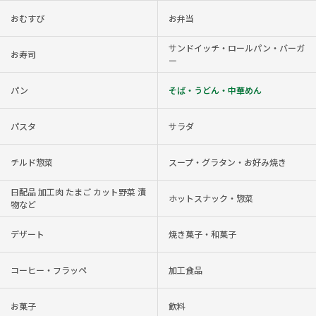
おむすび
お弁当
サンドイッチ・ロールパン・バーガ
お寿司
ー
パン
そば・うどん・中華めん
パスタ
サラダ
チルド惣菜
スープ・グラタン・お好み焼き
日配品 加工肉 たまご カット野菜 漬
ホットスナック・惣菜
物など
デザート
焼き菓子・和菓子
コーヒー・フラッペ
加工食品
お菓子
飲料