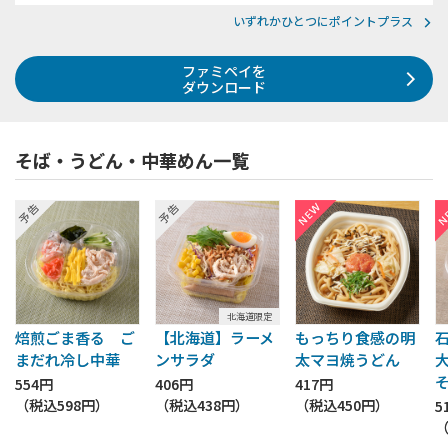
いずれかひとつにポイントプラス
ファミペイを
ダウンロード
そば・うどん・中華めん一覧
北海道限定
焙煎ごま香る ご
【北海道】ラーメ
もっちり食感の明
まだれ冷し中華
ンサラダ
太マヨ焼うどん
554円
406円
417円
（税込
598円
）
（税込
438円
）
（税込
450円
）
5