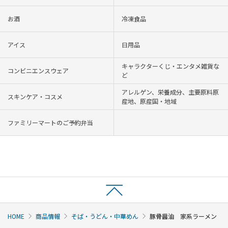
お酒
冷凍食品
アイス
日用品
キャラクターくじ・エンタメ雑貨な
コンビニエンスウェア
ど
アレルゲン、栄養成分、主要原料原
スキンケア・コスメ
産地、原産国・地域
ファミリーマートのご予約弁当
HOME
商品情報
そば・うどん・中華めん
豚骨醤油 家系ラーメン