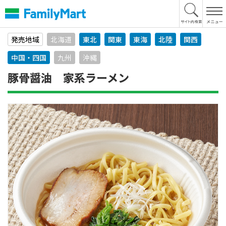
本
文
へ
発売地域
北海道
東北
関東
東海
北陸
関西
中国・四国
九州
沖縄
豚骨醤油 家系ラーメン