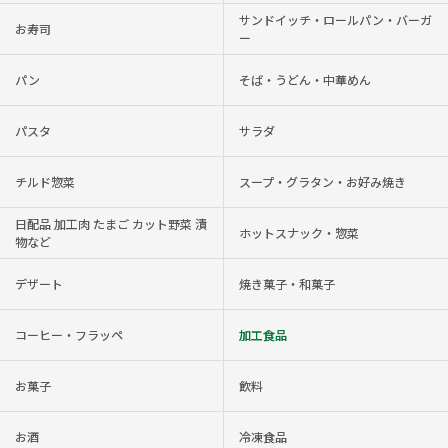
サンドイッチ・ロールパン・バーガ
お寿司
ー
パン
そば・うどん・中華めん
パスタ
サラダ
チルド惣菜
スープ・グラタン・お好み焼き
日配品 加工肉 たまご カット野菜 漬
ホットスナック・惣菜
物など
デザート
焼き菓子・和菓子
コーヒー・フラッペ
加工食品
お菓子
飲料
お酒
冷凍食品