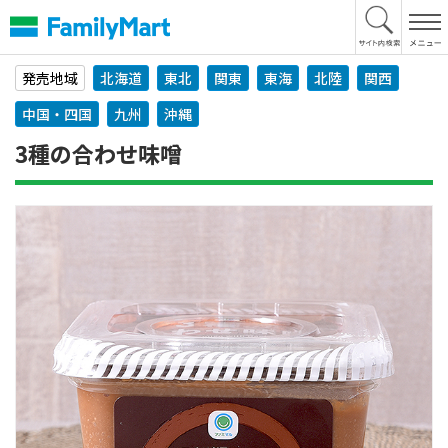
本
文
へ
発売地域
北海道
東北
関東
東海
北陸
関西
中国・四国
九州
沖縄
3種の合わせ味噌