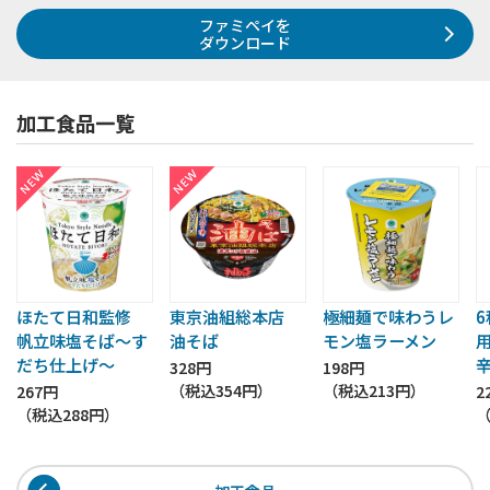
ファミペイを
ダウンロード
加工食品一覧
ほたて日和監修
東京油組総本店
極細麺で味わうレ
帆立味塩そば～す
油そば
モン塩ラーメン
だち仕上げ～
328円
198円
（税込
354円
）
（税込
213円
）
267円
2
（税込
288円
）