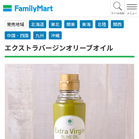
本
文
へ
発売地域
北海道
東北
関東
東海
北陸
関西
中国・四国
九州
沖縄
エクストラバージンオリーブオイル