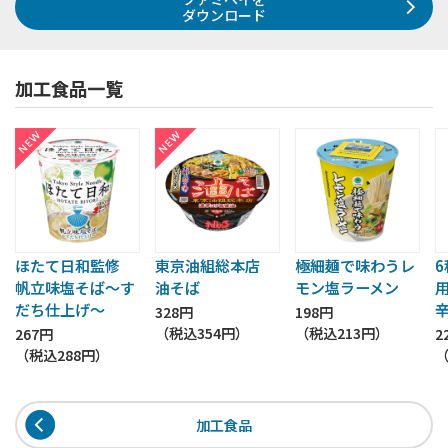
ダウンロード
加工食品一覧
ほたて日和監修
東京油組総本店
極細麺で味わうレ
帆立味塩そば～す
油そば
モン塩ラーメン
だち仕上げ～
328円
198円
（税込
354円
）
（税込
213円
）
267円
2
（税込
288円
）
加工食品