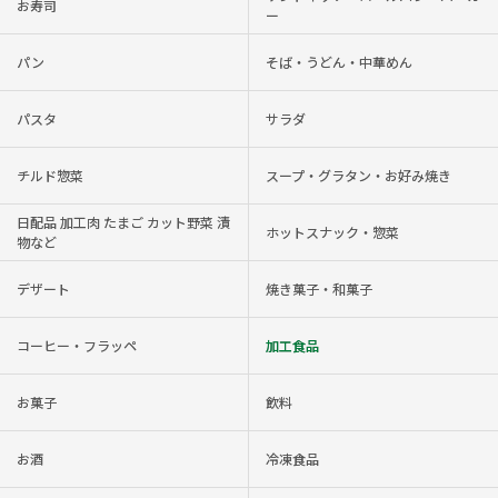
お寿司
ー
パン
そば・うどん・中華めん
パスタ
サラダ
チルド惣菜
スープ・グラタン・お好み焼き
日配品 加工肉 たまご カット野菜 漬
ホットスナック・惣菜
物など
デザート
焼き菓子・和菓子
コーヒー・フラッペ
加工食品
お菓子
飲料
お酒
冷凍食品