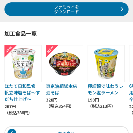
ファミペイを
ダウンロード
加工食品一覧
ほたて日和監修
東京油組総本店
極細麺で味わうレ
帆立味塩そば～す
油そば
モン塩ラーメン
だち仕上げ～
328円
198円
（税込
354円
）
（税込
213円
）
267円
2
（税込
288円
）