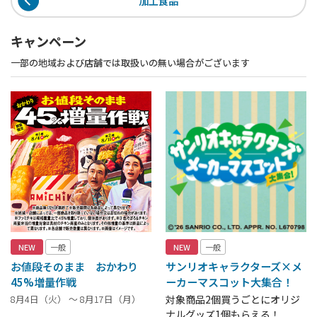
加工食品
キャンペーン
一部の地域および店舗では取扱いの無い場合がございます
NEW
一般
NEW
一般
お値段そのまま おかわり
サンリオキャラクターズ×メ
45%増量作戦
ーカーマスコット大集合！
8月4日（火） ～ 8月17日（月）
対象商品2個買うごとにオリジ
ナルグッズ1個もらえる！