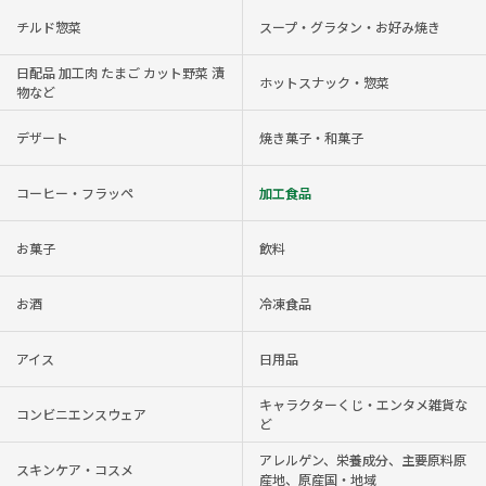
チルド惣菜
スープ・グラタン・お好み焼き
日配品 加工肉 たまご カット野菜 漬
ホットスナック・惣菜
物など
デザート
焼き菓子・和菓子
コーヒー・フラッペ
加工食品
お菓子
飲料
お酒
冷凍食品
アイス
日用品
キャラクターくじ・エンタメ雑貨な
コンビニエンスウェア
ど
アレルゲン、栄養成分、主要原料原
スキンケア・コスメ
産地、原産国・地域