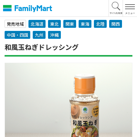
本
文
へ
発売地域
北海道
東北
関東
東海
北陸
関西
中国・四国
九州
沖縄
和風玉ねぎドレッシング