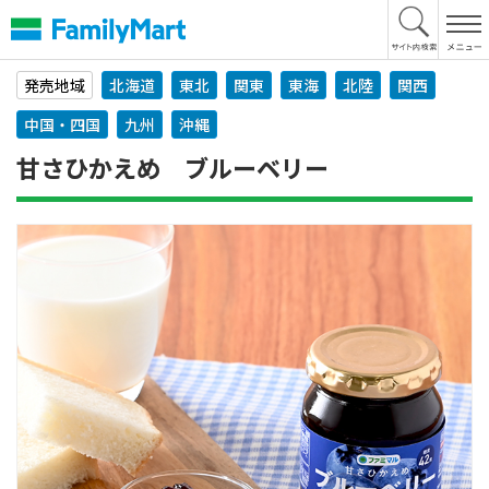
本
文
へ
発売地域
北海道
東北
関東
東海
北陸
関西
中国・四国
九州
沖縄
甘さひかえめ ブルーベリー