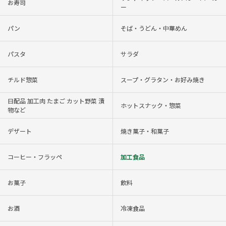
お寿司
ー
パン
そば・うどん・中華めん
パスタ
サラダ
チルド惣菜
スープ・グラタン・お好み焼き
日配品 加工肉 たまご カット野菜 漬
ホットスナック・惣菜
物など
デザート
焼き菓子・和菓子
コーヒー・フラッペ
加工食品
お菓子
飲料
お酒
冷凍食品