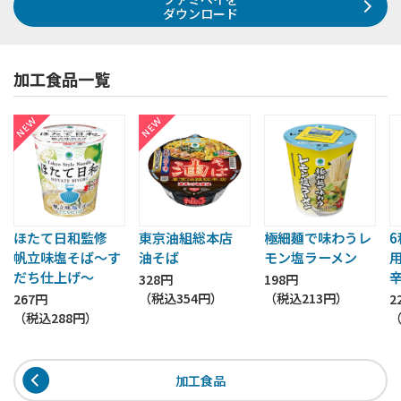
ダウンロード
加工食品一覧
ほたて日和監修
東京油組総本店
極細麺で味わうレ
帆立味塩そば～す
油そば
モン塩ラーメン
だち仕上げ～
328円
198円
（税込
354円
）
（税込
213円
）
267円
2
（税込
288円
）
加工食品