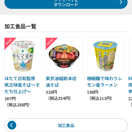
ダウンロード
加工食品一覧
ほたて日和監修
東京油組総本店
極細麺で味わうレ
帆立味塩そば～す
油そば
モン塩ラーメン
だち仕上げ～
328円
198円
（税込
354円
）
（税込
213円
）
267円
2
（税込
288円
）
加工食品