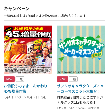
キャンペーン
一部の地域および店舗では取扱いの無い場合がございます
NEW
一般
NEW
一般
お値段そのまま おかわり
サンリオキャラクターズ×メ
45%増量作戦
ーカーマスコット大集合！
8月4日（火） ～ 8月17日（月）
対象商品2個買うごとにオリジ
ナルグッズ1個もらえる！
8月4日（火）10:00 ～ 8月31日