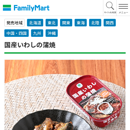
本
文
へ
発売地域
北海道
東北
関東
東海
北陸
関西
中国・四国
九州
沖縄
国産いわしの蒲焼