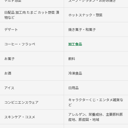
チルド惣菜
スープ・グラタン・お好み焼き
日配品 加工肉 たまご カット野菜 漬
ホットスナック・惣菜
物など
デザート
焼き菓子・和菓子
コーヒー・フラッペ
加工食品
お菓子
飲料
お酒
冷凍食品
アイス
日用品
キャラクターくじ・エンタメ雑貨な
コンビニエンスウェア
ど
アレルゲン、栄養成分、主要原料原
スキンケア・コスメ
産地、原産国・地域