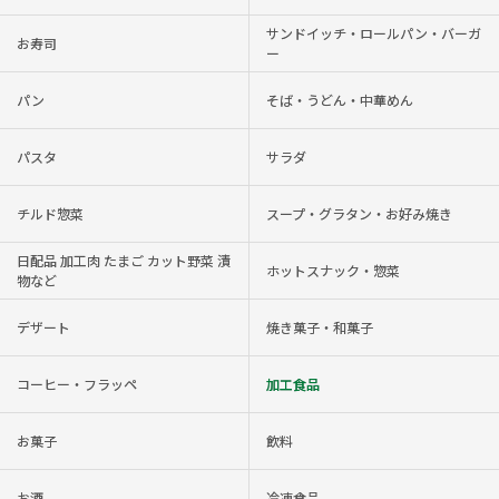
サンドイッチ・ロールパン・バーガ
お寿司
ー
パン
そば・うどん・中華めん
パスタ
サラダ
チルド惣菜
スープ・グラタン・お好み焼き
日配品 加工肉 たまご カット野菜 漬
ホットスナック・惣菜
物など
デザート
焼き菓子・和菓子
コーヒー・フラッペ
加工食品
お菓子
飲料
お酒
冷凍食品