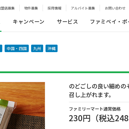
加盟店募集
物件募集
採用情報
アルバイト募集
お問い合わせ
報
キャンペーン
サービス
ファミペイ・ポ
西
中国・四国
九州
沖縄
のどごしの良い細めの
召し上がれます。
ファミリーマート通常価格
230円
（税込
24