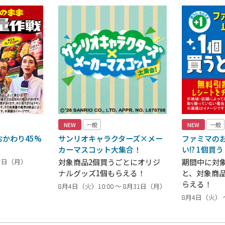
NEW
一般
NEW
一般
かわり45%
サンリオキャラクターズ×メー
ファミマの
カーマスコット大集合！
い!? 1個買
17日（月）
対象商品2個買うごとにオリジ
期間中に対
ナルグッズ1個もらえる！
と、対象商
らえる！
8月4日（火）10:00 ～ 8月31日（月）
8月4日（火） 