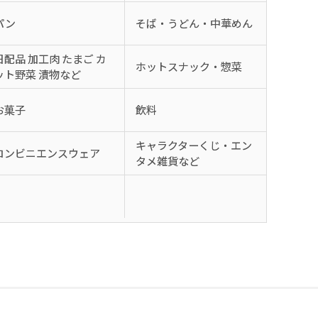
パン
そば・うどん・中華めん
日配品 加工肉 たまご カ
ホットスナック・惣菜
ット野菜 漬物など
お菓子
飲料
キャラクターくじ・エン
コンビニエンスウェア
タメ雑貨など