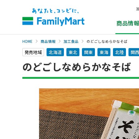
本
文
へ
商品情
HOME
商品情報
加工食品
のどごしなめらかなそば
発売地域
北海道
東北
関東
東海
北陸
関
のどごしなめらかなそば