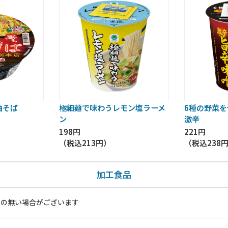
油そば
極細麺で味わうレモン塩ラーメ
6種の野菜
ン
激辛
198円
221円
（税込
213円
）
（税込
238
加工食品
いの無い場合がございます