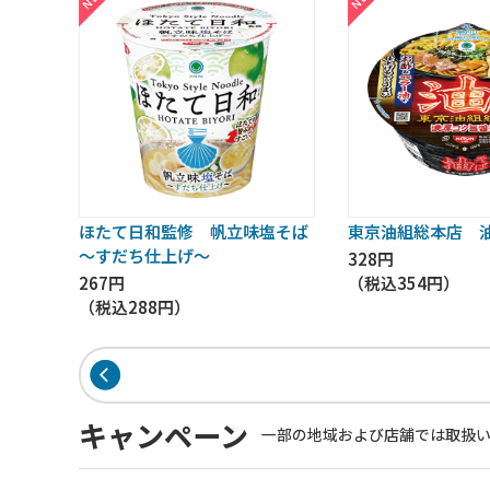
ほたて日和監修 帆立味塩そば
東京油組総本店 
～すだち仕上げ～
328円
267円
（税込
354円
）
（税込
288円
）
キャンペーン
一部の地域および店舗では取扱