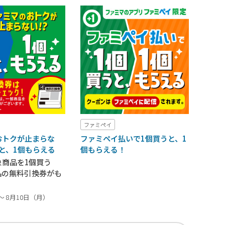
ファミペイ
おトクが止まらな
ファミペイ払いで1個買うと、1
うと、1個もらえる
個もらえる！
象商品を1個買う
品の無料引換券がも
～ 8月10日（月）