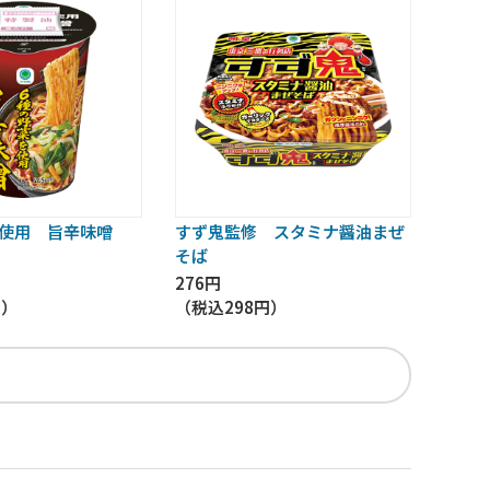
を使用 旨辛味噌
すず鬼監修 スタミナ醤油まぜ
そば
276円
円
）
（税込
298円
）