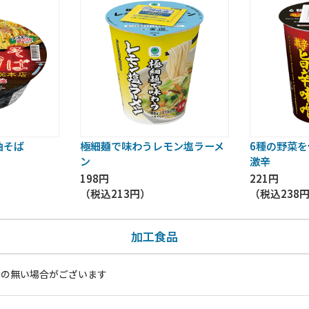
油そば
極細麺で味わうレモン塩ラーメ
6種の野菜
ン
激辛
198円
221円
（税込
213円
）
（税込
238
加工食品
いの無い場合がございます