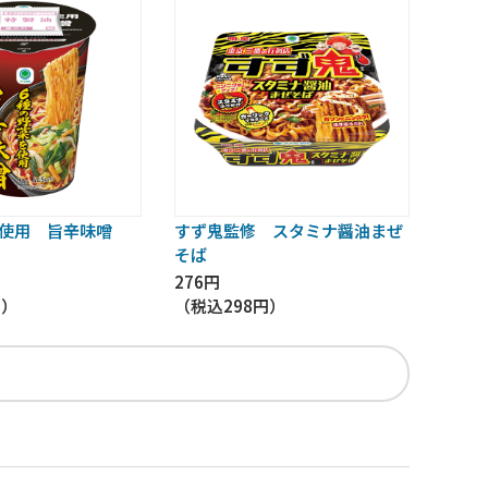
を使用 旨辛味噌
すず鬼監修 スタミナ醤油まぜ
そば
276円
円
）
（税込
298円
）