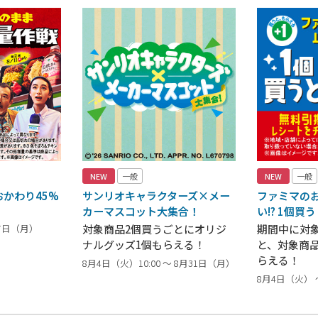
NEW
一般
NEW
一般
かわり45%
サンリオキャラクターズ×メー
ファミマの
カーマスコット大集合！
い!? 1個買
17日（月）
対象商品2個買うごとにオリジ
期間中に対
ナルグッズ1個もらえる！
と、対象商
らえる！
8月4日（火）10:00 ～ 8月31日（月）
8月4日（火） 