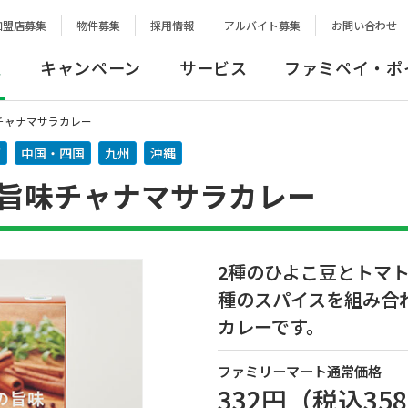
加盟店募集
物件募集
採用情報
アルバイト募集
お問い合わせ
報
キャンペーン
サービス
ファミペイ・ポ
チャナマサラカレー
西
中国・四国
九州
沖縄
の旨味チャナマサラカレー
2種のひよこ豆とトマト
種のスパイスを組み合
カレーです。
ファミリーマート通常価格
332円
（税込
35