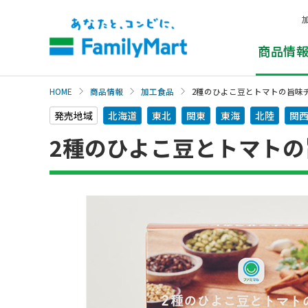
本
文
へ
商品情
HOME
商品情報
加工食品
2種のひよこ豆とトマトの旨味
発売地域
北海道
東北
関東
東海
北陸
関
2種のひよこ豆とトマト