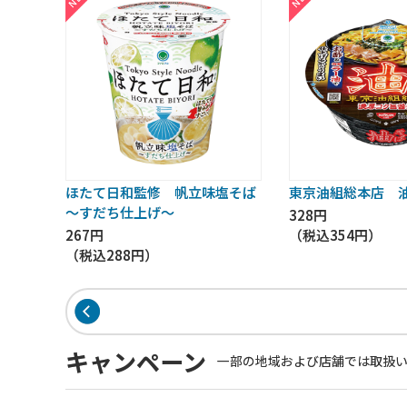
ほたて日和監修 帆立味塩そば
東京油組総本店 
～すだち仕上げ～
328円
267円
（税込
354円
）
（税込
288円
）
キャンペーン
一部の地域および店舗では取扱