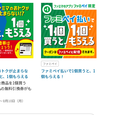
ファミペイ
おトクが止まらな
ファミペイ払いで1個買うと、1
うと、1個もらえる
個もらえる！
象商品を1個買う
品の無料引換券がも
～ 8月10日（月）