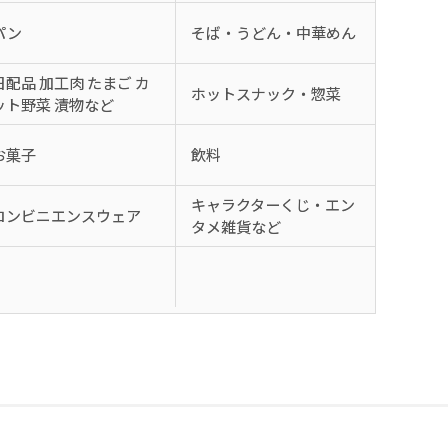
パン
そば・うどん・中華めん
日配品 加工肉 たまご カ
ホットスナック・惣菜
ット野菜 漬物など
お菓子
飲料
キャラクターくじ・エン
コンビニエンスウェア
タメ雑貨など