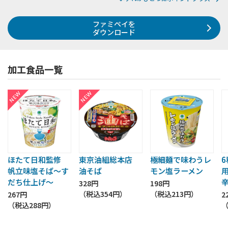
ファミペイを
ダウンロード
加工食品一覧
ほたて日和監修
東京油組総本店
極細麺で味わうレ
帆立味塩そば～す
油そば
モン塩ラーメン
だち仕上げ～
328円
198円
（税込
354円
）
（税込
213円
）
267円
2
（税込
288円
）