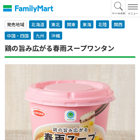
本
文
へ
発売地域
北海道
東北
関東
東海
北陸
関西
中国・四国
九州
沖縄
鶏の旨み広がる春雨スープワンタン