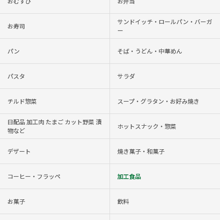
おむすび
お弁当
サンドイッチ・ロールパン・バーガ
お寿司
ー
パン
そば・うどん・中華めん
パスタ
サラダ
チルド惣菜
スープ・グラタン・お好み焼き
日配品 加工肉 たまご カット野菜 漬
ホットスナック・惣菜
物など
デザート
焼き菓子・和菓子
コーヒー・フラッペ
加工食品
お菓子
飲料