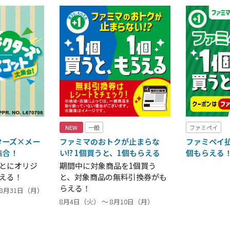
NEW
一般
ファミペイ
ターズ×メー
ファミマのおトクが止まらな
ファミペイ払
集合！
い!? 1個買うと、1個もらえる
個もらえる
ごとにオリジ
期間中に対象商品を1個買う
える！
と、対象商品の無料引換券がも
らえる！
～ 8月31日（月）
8月4日（火） ～ 8月10日（月）