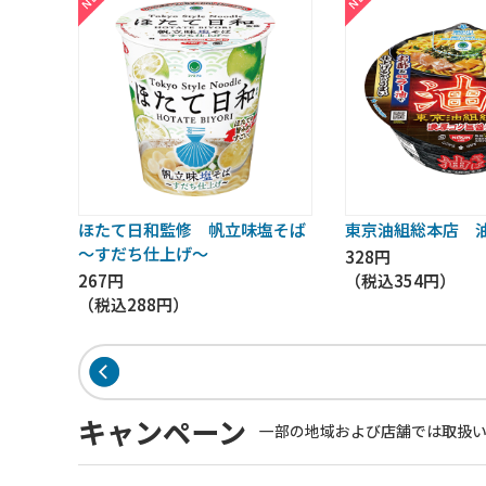
ほたて日和監修 帆立味塩そば
東京油組総本店 
～すだち仕上げ～
328円
267円
（税込
354円
）
（税込
288円
）
キャンペーン
一部の地域および店舗では取扱