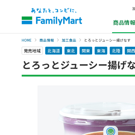
本
文
へ
商品情
HOME
商品情報
加工食品
とろっとジューシー揚げなす
発売地域
北海道
東北
関東
東海
北陸
関
とろっとジューシー揚げ