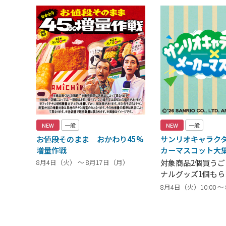
NEW
一般
NEW
一般
お値段そのまま おかわり45%
サンリオキャラク
増量作戦
カーマスコット大
8月4日（火） ～ 8月17日（月）
対象商品2個買う
ナルグッズ1個もら
8月4日（火）10:00 