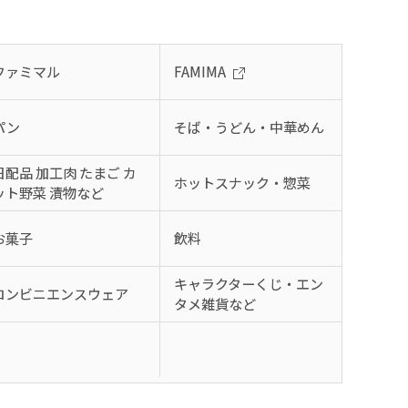
ファミマル
FAMIMA
パン
そば・うどん・中華めん
日配品 加工肉 たまご カ
ホットスナック・惣菜
ット野菜 漬物など
お菓子
飲料
キャラクターくじ・エン
コンビニエンスウェア
タメ雑貨など