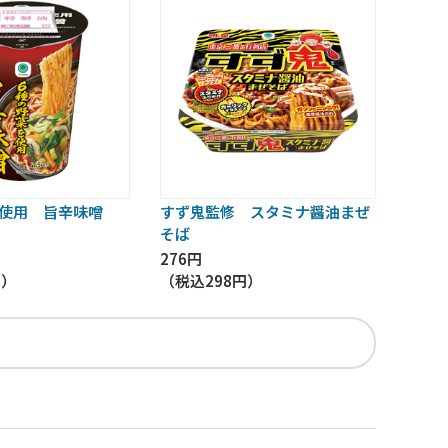
を使用 旨辛味噌
すず鬼監修 スタミナ醤油まぜ
そば
276円
円
）
（税込
298円
）