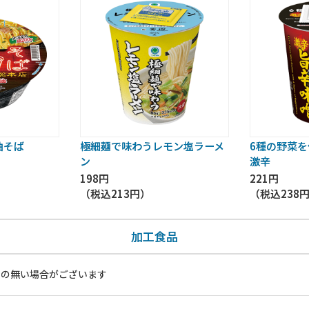
油そば
極細麺で味わうレモン塩ラーメ
6種の野菜
ン
激辛
198円
221円
（税込
213円
）
（税込
238
加工食品
いの無い場合がございます