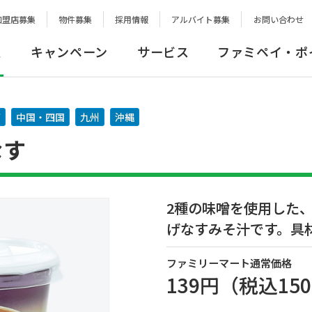
加盟店募集
物件募集
採用情報
アルバイト募集
お問い合わせ
報
キャンペーン
サービス
ファミペイ・ポ
西
中国・四国
九州
沖縄
なす
2種の味噌を使用した
げなすみそ汁です。具
ファミリーマート通常価格
139円
（税込
15