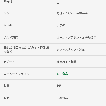
お寿司
ー
パン
そば・うどん・中華めん
パスタ
サラダ
チルド惣菜
スープ・グラタン・お好み焼き
日配品 加工肉 たまご カット野菜 漬
ホットスナック・惣菜
物など
デザート
焼き菓子・和菓子
コーヒー・フラッペ
加工食品
お菓子
飲料
お酒
冷凍食品