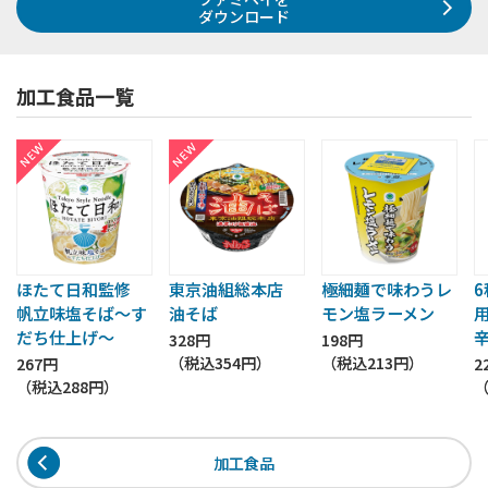
ダウンロード
加工食品一覧
ほたて日和監修
東京油組総本店
極細麺で味わうレ
帆立味塩そば～す
油そば
モン塩ラーメン
だち仕上げ～
328円
198円
（税込
354円
）
（税込
213円
）
267円
2
（税込
288円
）
加工食品