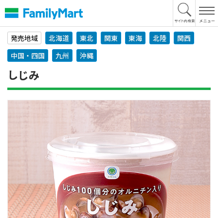
本
文
へ
発売地域
北海道
東北
関東
東海
北陸
関西
中国・四国
九州
沖縄
しじみ