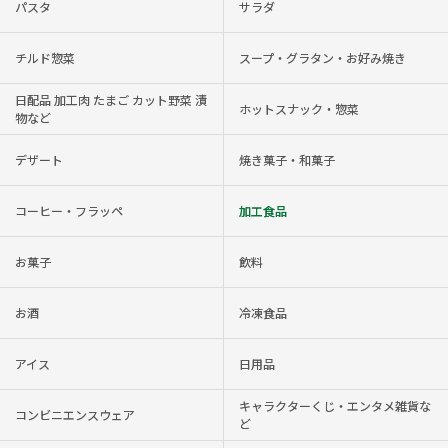
パスタ
サラダ
チルド惣菜
スープ・グラタン・お好み焼き
日配品 加工肉 たまご カット野菜 漬
ホットスナック・惣菜
物など
デザート
焼き菓子・和菓子
コーヒー・フラッペ
加工食品
お菓子
飲料
お酒
冷凍食品
アイス
日用品
キャラクターくじ・エンタメ雑貨な
コンビニエンスウェア
ど