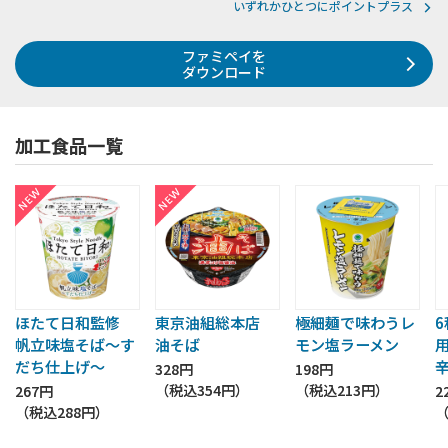
いずれかひとつにポイントプラス
ファミペイを
ダウンロード
加工食品一覧
ほたて日和監修
東京油組総本店
極細麺で味わうレ
帆立味塩そば～す
油そば
モン塩ラーメン
だち仕上げ～
328円
198円
（税込
354円
）
（税込
213円
）
267円
2
（税込
288円
）