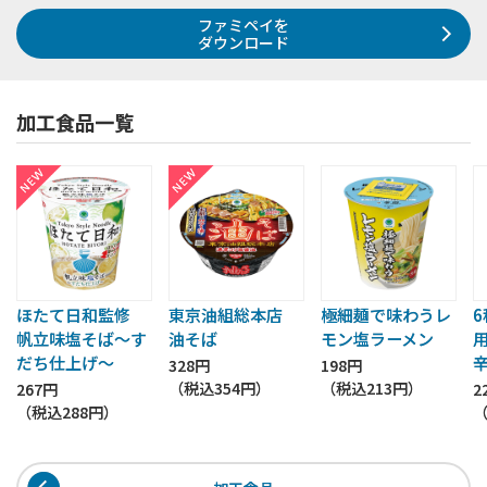
ファミペイを
ダウンロード
加工食品一覧
ほたて日和監修
東京油組総本店
極細麺で味わうレ
帆立味塩そば～す
油そば
モン塩ラーメン
だち仕上げ～
328円
198円
（税込
354円
）
（税込
213円
）
267円
2
（税込
288円
）