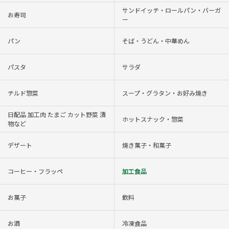
サンドイッチ・ロールパン・バーガ
お寿司
ー
パン
そば・うどん・中華めん
パスタ
サラダ
チルド惣菜
スープ・グラタン・お好み焼き
日配品 加工肉 たまご カット野菜 漬
ホットスナック・惣菜
物など
デザート
焼き菓子・和菓子
コーヒー・フラッペ
加工食品
お菓子
飲料
お酒
冷凍食品