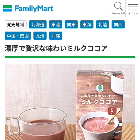
本
文
へ
発売地域
北海道
東北
関東
東海
北陸
関西
中国・四国
九州
沖縄
濃厚で贅沢な味わいミルクココア