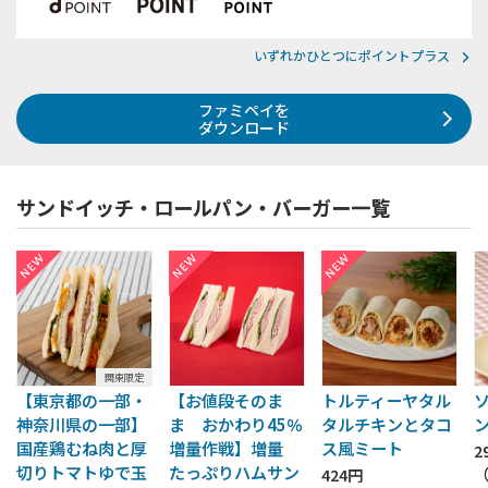
いずれかひとつにポイントプラス
ファミペイを
ダウンロード
サンドイッチ・ロールパン・バーガー一覧
関東限定
【東京都の一部・
【お値段そのま
トルティーヤタル
神奈川県の一部】
ま おかわり45％
タルチキンとタコ
国産鶏むね肉と厚
増量作戦】増量
ス風ミート
2
切りトマトゆで玉
たっぷりハムサン
424円