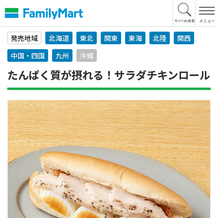
本
文
へ
発売地域
北海道
東北
関東
東海
北陸
関西
中国・四国
九州
沖縄
たんぱく質が摂れる！サラダチキンロール