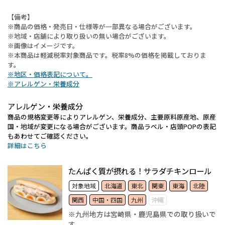
【備考】
※商品の価格・発売日・仕様等が一部異なる場合がございます。
※地域・店舗により取り扱いの無い場合がございます。
※画像はイメージです。
※本商品は軽減税率対象商品です。税率8%の価格を掲載しておりま
す。
※地区・価格表記について。
※アレルゲン・栄養成分
アレルゲン・栄養成分
商品の規格変更等によりアレルゲン、栄養成分、主要原料原産地、原産
国・地域が変更になる場合がございます。商品ラベル・店頭POPの表記
もあわせてご確認ください。
詳細はこちら
たんぱく質が摂れる！サラダチキンロール
対象地域
北海道
東北
関東
東海
北陸
関西
中国・四国
九州
沖縄
※九州地方は宮崎県・鹿児島県での取り扱いで
す。