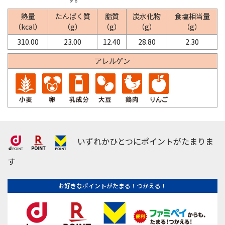
熱量
たんぱく質
脂質
炭水化物
食塩相当量
（kcal）
（g）
（g）
（g）
（g）
310.00
23.00
12.40
28.80
2.30
アレルゲン
いずれかひとつにポイントがたまりま
す
お好きなポイントがたまる！つかえる！