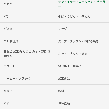
サンドイッチ・ロールパン・バーガ
お寿司
ー
パン
そば・うどん・中華めん
パスタ
サラダ
チルド惣菜
スープ・グラタン・お好み焼き
日配品 加工肉 たまご カット野菜 漬
ホットスナック・惣菜
物など
デザート
焼き菓子・和菓子
コーヒー・フラッペ
加工食品
お菓子
飲料
お酒
冷凍食品