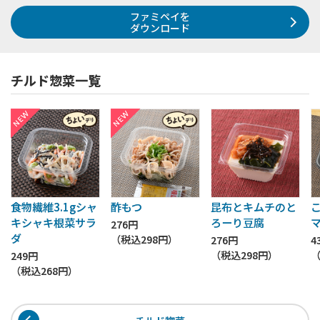
ファミペイを
ダウンロード
チルド惣菜一覧
食物繊維3.1gシャ
酢もつ
昆布とキムチのと
キシャキ根菜サラ
ろーり豆腐
276円
ダ
（税込
298円
）
276円
4
（税込
298円
）
249円
（税込
268円
）