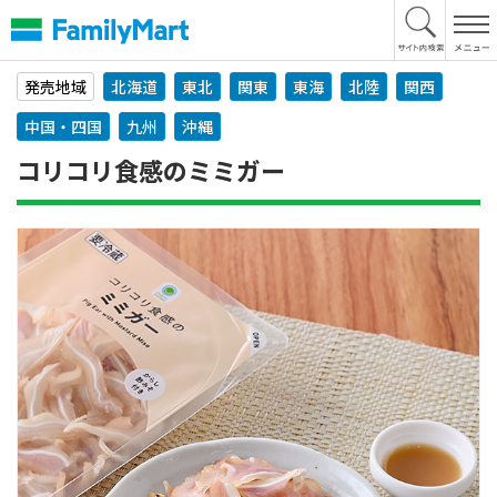
本
文
へ
発売地域
北海道
東北
関東
東海
北陸
関西
中国・四国
九州
沖縄
コリコリ食感のミミガー