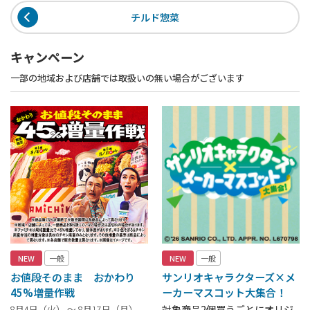
チルド惣菜
キャンペーン
一部の地域および店舗では取扱いの無い場合がございます
NEW
一般
NEW
一般
お値段そのまま おかわり
サンリオキャラクターズ×メ
45%増量作戦
ーカーマスコット大集合！
8月4日（火） ～ 8月17日（月）
対象商品2個買うごとにオリジ