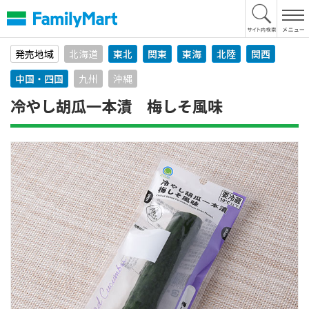
本
文
へ
発売地域
北海道
東北
関東
東海
北陸
関西
中国・四国
九州
沖縄
冷やし胡瓜一本漬 梅しそ風味