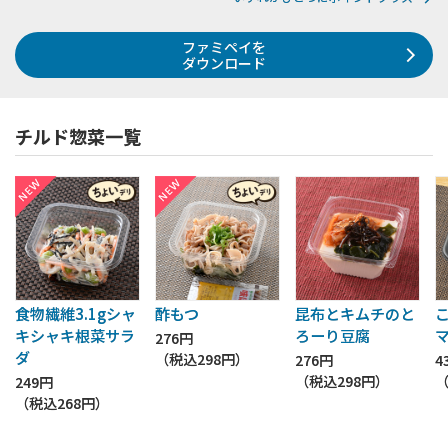
ファミペイを
ダウンロード
チルド惣菜一覧
食物繊維3.1gシャ
酢もつ
昆布とキムチのと
キシャキ根菜サラ
ろーり豆腐
276円
ダ
（税込
298円
）
276円
4
（税込
298円
）
249円
（税込
268円
）