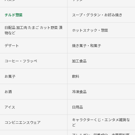
チルド惣菜
スープ・グラタン・お好み焼き
日配品 加工肉 たまご カット野菜 漬
ホットスナック・惣菜
物など
デザート
焼き菓子・和菓子
コーヒー・フラッペ
加工食品
お菓子
飲料
お酒
冷凍食品
アイス
日用品
キャラクターくじ・エンタメ雑貨な
コンビニエンスウェア
ど
アレルゲン、栄養成分、主要原料原