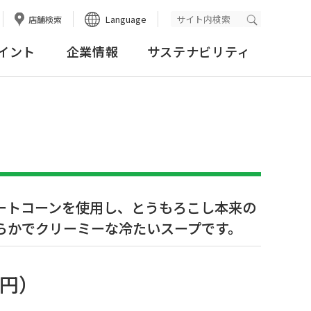
Language
店舗検索
検索実行
イント
企業情報
サステナビリティ
ートコーンを使用し、とうもろこし本来の
らかでクリーミーな冷たいスープです。
5円
）