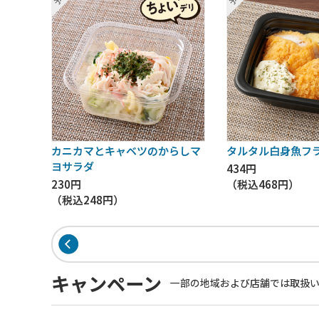
カニカマとキャベツのからしマ
タルタル白身魚フ
ヨサラダ
434円
230円
（税込
468円
）
（税込
248円
）
キャンペーン
一部の地域および店舗では取扱