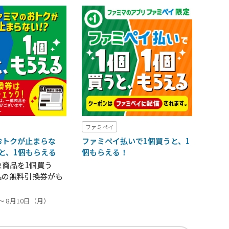
ファミペイ
おトクが止まらな
ファミペイ払いで1個買うと、1
うと、1個もらえる
個もらえる！
象商品を1個買う
品の無料引換券がも
～ 8月10日（月）