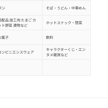
パン
そば・うどん・中華めん
日配品 加工肉 たまご カ
ホットスナック・惣菜
ット野菜 漬物など
お菓子
飲料
キャラクターくじ・エン
コンビニエンスウェア
タメ雑貨など