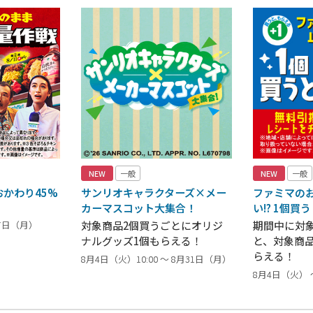
NEW
一般
NEW
一般
かわり45%
サンリオキャラクターズ×メー
ファミマの
カーマスコット大集合！
い!? 1個買
17日（月）
対象商品2個買うごとにオリジ
期間中に対
ナルグッズ1個もらえる！
と、対象商
らえる！
8月4日（火）10:00 ～ 8月31日（月）
8月4日（火） 