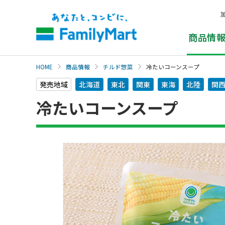
本
文
へ
商品情
HOME
商品情報
チルド惣菜
冷たいコーンスープ
発売地域
北海道
東北
関東
東海
北陸
関
冷たいコーンスープ