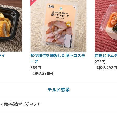
ライ
希少部位を燻製した豚トロスモ
昆布とキム
ーク
276円
369円
（税込
298
（税込
398円
）
チルド惣菜
いの無い場合がございます