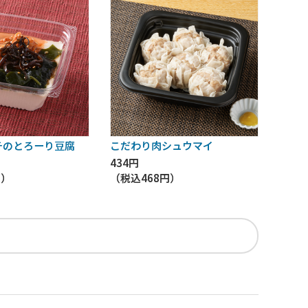
チのとろーり豆腐
こだわり肉シュウマイ
434円
円
）
（税込
468円
）