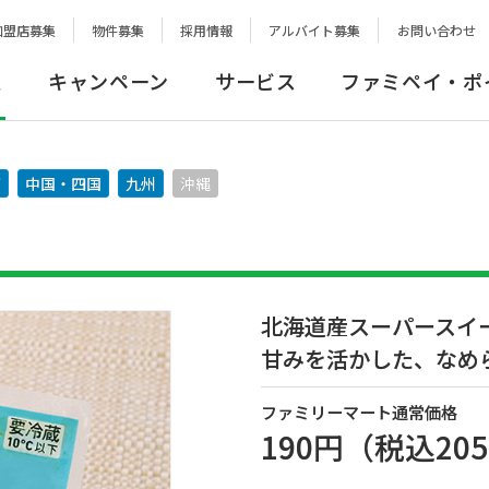
加盟店募集
物件募集
採用情報
アルバイト募集
お問い合わせ
報
キャンペーン
サービス
ファミペイ・ポ
西
中国・四国
九州
沖縄
北海道産スーパースイ
甘みを活かした、なめ
ファミリーマート通常価格
190円
（税込
20