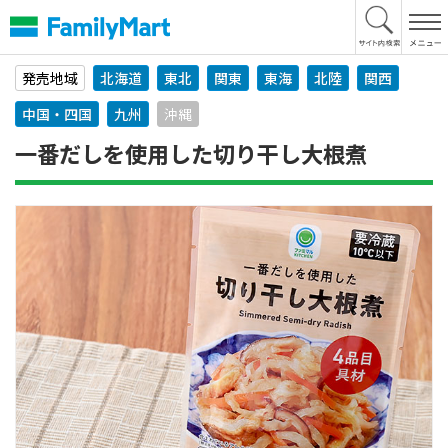
本
文
へ
発売地域
北海道
東北
関東
東海
北陸
関西
中国・四国
九州
沖縄
一番だしを使用した切り干し大根煮