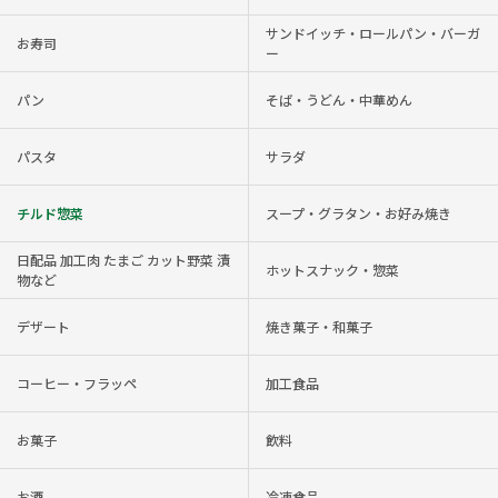
サンドイッチ・ロールパン・バーガ
お寿司
ー
パン
そば・うどん・中華めん
パスタ
サラダ
チルド惣菜
スープ・グラタン・お好み焼き
日配品 加工肉 たまご カット野菜 漬
ホットスナック・惣菜
物など
デザート
焼き菓子・和菓子
コーヒー・フラッペ
加工食品
お菓子
飲料
お酒
冷凍食品