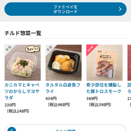
ファミペイを
ダウンロード
チルド惣菜一覧
カニカマとキャベ
タルタル白身魚フ
希少部位を燻製し
ツのからしマヨサ
ライ
た豚トロスモーク
ラダ
434円
369円
2
（税込
468円
）
（税込
398円
）
230円
（税込
248円
）